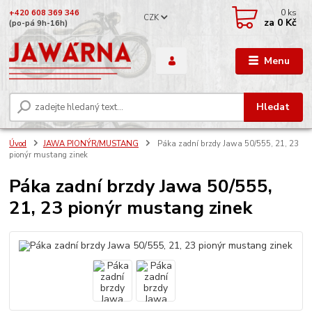
0
ks
+420 608 369 346
CZK
za
0 Kč
(po-pá 9h-16h)
Menu
Hledat
Úvod
JAWA PIONÝR/MUSTANG
Páka zadní brzdy Jawa 50/555, 21, 23
pionýr mustang zinek
Páka zadní brzdy Jawa 50/555,
21, 23 pionýr mustang zinek