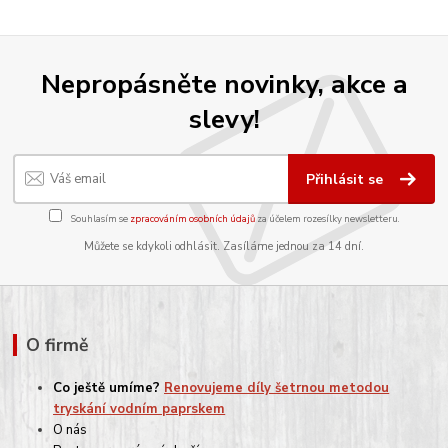
Nepropásněte novinky, akce a
slevy!
Přihlásit se
Souhlasím se
zpracováním osobních údajů
za účelem rozesílky newsletteru.
Můžete se kdykoli odhlásit. Zasíláme jednou za 14 dní.
O firmě
Co ještě umíme?
Renovujeme díly šetrnou metodou
tryskání vodním paprskem
O nás