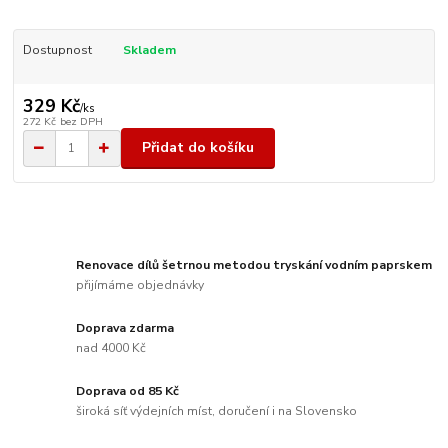
Dostupnost
Skladem
329 Kč
/
ks
272 Kč
bez DPH
Přidat do košíku
Renovace dílů šetrnou metodou tryskání vodním paprskem
přijímáme objednávky
Doprava zdarma
nad 4000 Kč
Doprava od 85 Kč
široká síť výdejních míst, doručení i na Slovensko