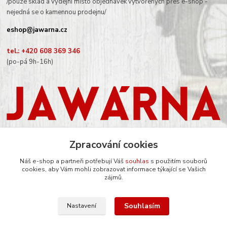
/pouze sklad a výdejní místo objednávek vytvořených přes e-shop -
nejedná se o kamennou prodejnu/
eshop@jawarna.cz
tel.: +420 608 369 346
(po-pá 9h-16h)
Zpracování cookies
Náš e-shop a partneři potřebují Váš
souhlas
s použitím souborů
Sledujte nás na Facebooku
cookies, aby Vám mohli zobrazovat informace týkající se Vašich
zájmů.
Souhlasím
Nastavení
© Mgr. Kateřina Šimůnková, 2024