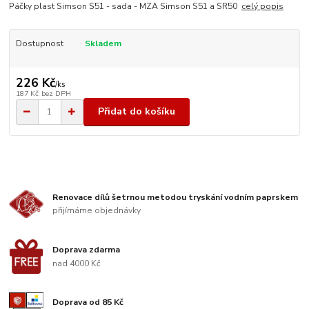
Páčky plast Simson S51 - sada - MZA Simson S51 a SR50
celý popis
Dostupnost
Skladem
226 Kč
/
ks
187 Kč
bez DPH
Přidat do košíku
Renovace dílů šetrnou metodou tryskání vodním paprskem
přijímáme objednávky
Doprava zdarma
nad 4000 Kč
Doprava od 85 Kč