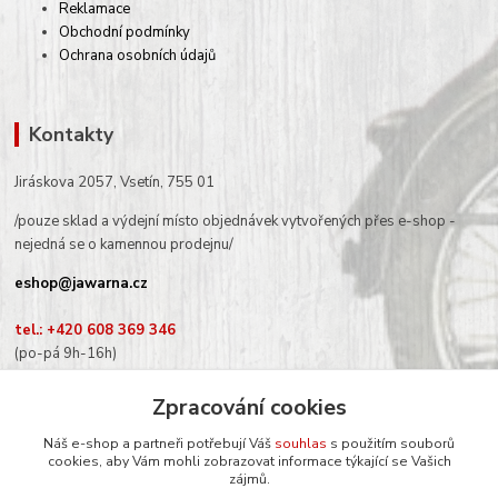
Reklamace
Obchodní podmínky
Ochrana osobních údajů
Kontakty
Jiráskova 2057, Vsetín, 755 01
/pouze sklad a výdejní místo objednávek vytvořených přes e-shop -
nejedná se o kamennou prodejnu/
eshop@jawarna.cz
tel.: +420 608 369 346
(po-pá 9h-16h)
Zpracování cookies
Náš e-shop a partneři potřebují Váš
souhlas
s použitím souborů
cookies, aby Vám mohli zobrazovat informace týkající se Vašich
Sledujte nás na Facebooku
zájmů.