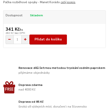
Páčka rozběhové spojky - Manet Korádo
celý popis
Dostupnost
Skladem
341 Kč
/
ks
282 Kč
bez DPH
Přidat do košíku
Renovace dílů šetrnou metodou tryskání vodním paprskem
přijímáme objednávky
Doprava zdarma
nad 4000 Kč
Doprava od 85 Kč
široká síť výdejních míst, doručení i na Slovensko