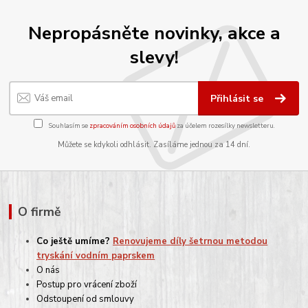
Nepropásněte novinky, akce a
slevy!
Přihlásit se
Souhlasím se
zpracováním osobních údajů
za účelem rozesílky newsletteru.
Můžete se kdykoli odhlásit. Zasíláme jednou za 14 dní.
O firmě
Co ještě umíme?
Renovujeme díly šetrnou metodou
tryskání vodním paprskem
O nás
Postup pro vrácení zboží
Odstoupení od smlouvy