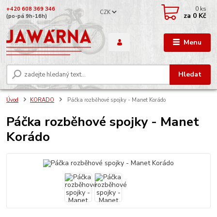
0
ks
+420 608 369 346
CZK
za
0 Kč
(po-pá 9h-16h)
Menu
Hledat
Úvod
KORADO
Páčka rozběhové spojky - Manet Korádo
Páčka rozběhové spojky - Manet
Korádo