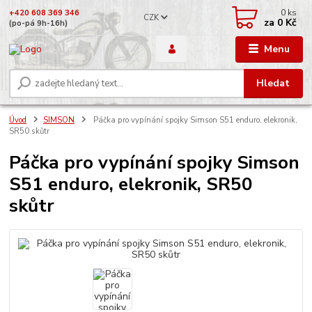
0
ks
+420 608 369 346
CZK
za
0 Kč
(po-pá 9h-16h)
Menu
Hledat
Úvod
SIMSON
Páčka pro vypínání spojky Simson S51 enduro, elekronik,
SR50 skůtr
Páčka pro vypínání spojky Simson
S51 enduro, elekronik, SR50
skůtr