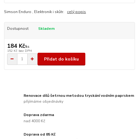
Simson Enduro , Elektronik i skůtr.
celý popis
Dostupnost
Skladem
184 Kč
/
ks
152 Kč
bez DPH
Přidat do košíku
Renovace dílů šetrnou metodou tryskání vodním paprskem
přijímáme objednávky
Doprava zdarma
nad 4000 Kč
Doprava od 85 Kč