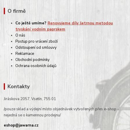
O firmě
Co ještě umíme?
Renovujeme díly šetrnou metodou
tryskání vodním paprskem
O nás
Postup pro vrácení zboží
Odstoupení od smlouvy
Reklamace
Obchodní podmínky
Ochrana osobních údajů
Kontakty
Jiráskova 2057, Vsetín, 755 01
/pouze sklad a výdejní místo objednávek vytvořených přes e-shop -
nejedná se o kamennou prodejnu/
eshop@jawarna.cz