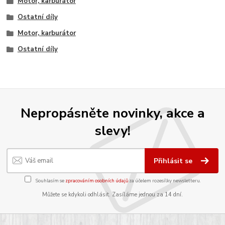
Motor, karburátor
Ostatní díly
Motor, karburátor
Ostatní díly
Nepropásněte novinky, akce a
slevy!
Přihlásit se
Souhlasím se
zpracováním osobních údajů
za účelem rozesílky newsletteru.
Můžete se kdykoli odhlásit. Zasíláme jednou za 14 dní.