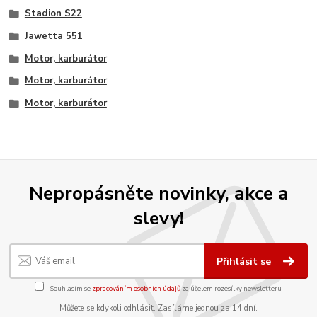
Stadion S22
Jawetta 551
Motor, karburátor
Motor, karburátor
Motor, karburátor
Nepropásněte novinky, akce a
slevy!
Přihlásit se
Souhlasím se
zpracováním osobních údajů
za účelem rozesílky newsletteru.
Můžete se kdykoli odhlásit. Zasíláme jednou za 14 dní.