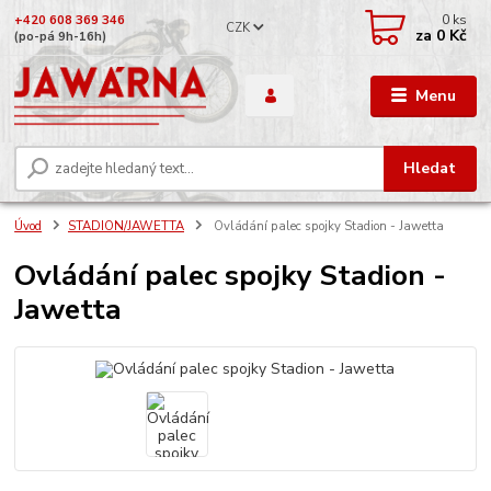
0
ks
+420 608 369 346
CZK
za
0 Kč
(po-pá 9h-16h)
Menu
Hledat
Úvod
STADION/JAWETTA
Ovládání palec spojky Stadion - Jawetta
Ovládání palec spojky Stadion -
Jawetta