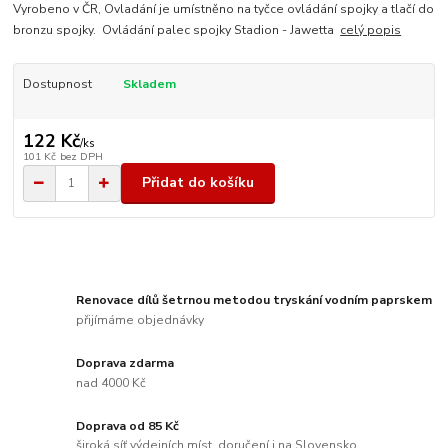
Vyrobeno v ČR, Ovladání je umístněno na tyčce ovládání spojky a tlačí do
bronzu spojky. Ovládání palec spojky Stadion - Jawetta
celý popis
Dostupnost
Skladem
122 Kč
/
ks
101 Kč
bez DPH
Přidat do košíku
Renovace dílů šetrnou metodou tryskání vodním paprskem
přijímáme objednávky
Doprava zdarma
nad 4000 Kč
Doprava od 85 Kč
široká síť výdejních míst, doručení i na Slovensko