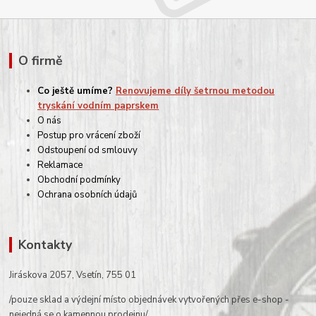
O firmě
Co ještě umíme?
Renovujeme díly šetrnou metodou
tryskání vodním paprskem
O nás
Postup pro vrácení zboží
Odstoupení od smlouvy
Reklamace
Obchodní podmínky
Ochrana osobních údajů
Kontakty
Jiráskova 2057, Vsetín, 755 01
/pouze sklad a výdejní místo objednávek vytvořených přes e-shop -
nejedná se o kamennou prodejnu/