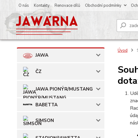
O nás
Kontakty
Renovace dílů
Obchodní podmínky
Och
Úvod
S
JAWA
Souh
ČZ
dota
JAWA PIONÝR/MUSTANG
Udě
zna
BABETTA
Rad
úda
SIMSON
nás
STADION/JAWETTA