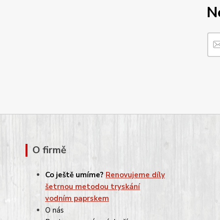
N
O firmě
Co ještě umíme?
Renovujeme díly
šetrnou metodou tryskání
vodním paprskem
O nás