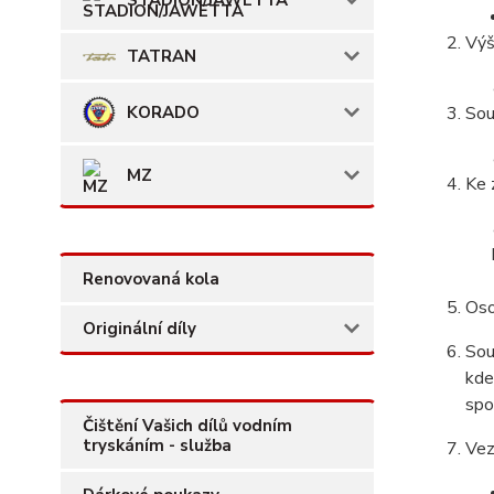
Výš
TATRAN
KORADO
Sou
MZ
Ke 
Renovovaná kola
Oso
Originální díly
Sou
kde
spo
Čištění Vašich dílů vodním
tryskáním - služba
Vez