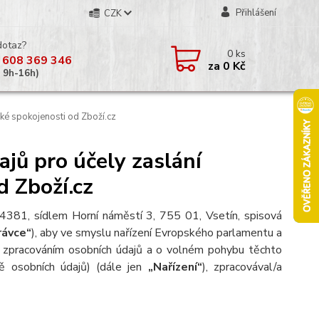
Přihlášení
CZK
dotaz?
0
ks
 608 369 346
za
0 Kč
á 9h-16h)
ké spokojenosti od Zboží.cz
jů pro účely zaslání
d Zboží.cz
4381, sídlem Horní náměstí 3, 755 01, Vsetín, spisová
rávce“
), aby ve smyslu nařízení Evropského parlamentu a
e zpracováním osobních údajů a o volném pohybu těchto
ě osobních údajů) (dále jen
„Nařízení“
), zpracovával/a