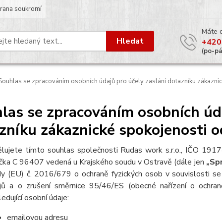
rana soukromí
Máte 
Hledat
+420
(po-p
ouhlas se zpracováním osobních údajů pro účely zaslání dotazníku zákaznic
las se zpracováním osobních úda
zníku zákaznické spokojenosti o
lujete tímto souhlas společnosti Rudas work s.r.o., IČO 1917
čka C 96407 vedená u Krajského soudu v Ostravě (dále jen
„Sp
y (EU) č. 2016/679 o ochraně fyzických osob v souvislosti s
jů a o zrušení směrnice 95/46/ES (obecné nařízení o ochran
ledující osobní údaje:
emailovou adresu