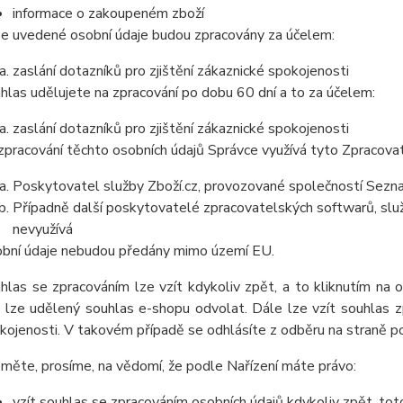
informace o zakoupeném zboží
e uvedené osobní údaje budou zpracovány za účelem:
zaslání dotazníků pro zjištění zákaznické spokojenosti
hlas udělujete na zpracování po dobu 60 dní a to za účelem:
zaslání dotazníků pro zjištění zákaznické spokojenosti
zpracování těchto osobních údajů Správce využívá tyto Zpracova
Poskytovatel služby Zboží.cz, provozované společností Sezna
Případně další poskytovatelé zpracovatelských softwarů, služ
nevyužívá
bní údaje nebudou předány mimo území EU.
hlas se zpracováním lze vzít kdykoliv zpět, a to kliknutím na 
 lze udělený souhlas e-shopu odvolat. Dále lze vzít souhlas z
kojenosti. V takovém případě se odhlásíte z odběru na straně p
měte, prosíme, na vědomí, že podle Nařízení máte právo:
vzít souhlas se zpracováním osobních údajů kdykoliv zpět, tot