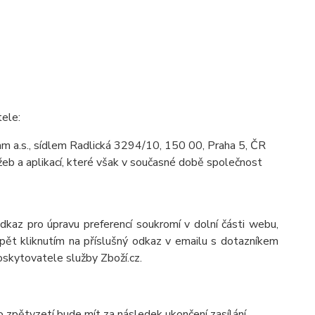
tele:
m a.s., sídlem Radlická 3294/10, 150 00, Praha 5, ČR
eb a aplikací, které však v současné době společnost
odkaz pro úpravu preferencí soukromí v dolní části webu,
pět kliknutím na příslušný odkaz v emailu s dotazníkem
oskytovatele služby Zboží.cz.
o zpětvzetí bude mít za následek ukončení zasílání