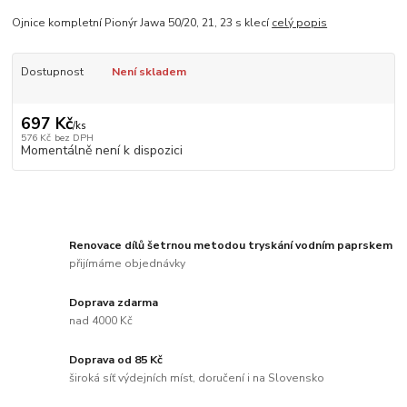
Ojnice kompletní Pionýr Jawa 50/20, 21, 23 s klecí
celý popis
Dostupnost
Není skladem
697 Kč
/
ks
576 Kč
bez DPH
Momentálně není k dispozici
Renovace dílů šetrnou metodou tryskání vodním paprskem
přijímáme objednávky
Doprava zdarma
nad 4000 Kč
Doprava od 85 Kč
široká síť výdejních míst, doručení i na Slovensko