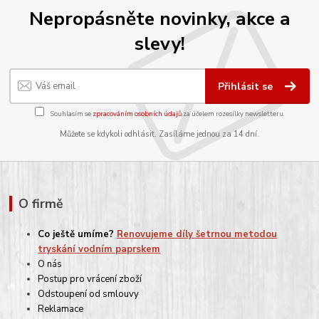
Nepropásněte novinky, akce a
slevy!
Přihlásit se
Souhlasím se
zpracováním osobních údajů
za účelem rozesílky newsletteru.
Můžete se kdykoli odhlásit. Zasíláme jednou za 14 dní.
O firmě
Co ještě umíme?
Renovujeme díly šetrnou metodou
tryskání vodním paprskem
O nás
Postup pro vrácení zboží
Odstoupení od smlouvy
Reklamace