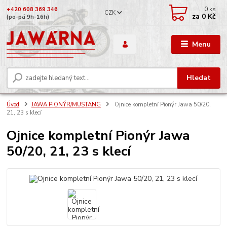
0
ks
+420 608 369 346
CZK
za
0 Kč
(po-pá 9h-16h)
Menu
Hledat
Úvod
JAWA PIONÝR/MUSTANG
Ojnice kompletní Pionýr Jawa 50/20,
21, 23 s klecí
Ojnice kompletní Pionýr Jawa
50/20, 21, 23 s klecí