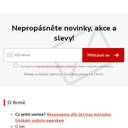
Nepropásněte novinky, akce a
slevy!
Přihlásit se
Souhlasím se
zpracováním osobních údajů
za účelem rozesílky newsletteru.
Můžete se kdykoli odhlásit. Zasíláme jednou za 14 dní.
O firmě
Co ještě umíme?
Renovujeme díly šetrnou metodou
tryskání vodním paprskem
O nás