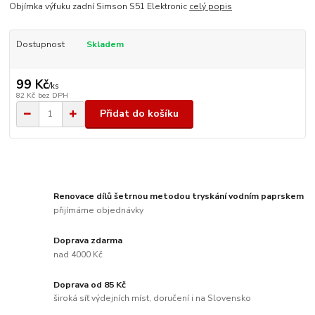
Objímka výfuku zadní Simson S51 Elektronic
celý popis
Dostupnost
Skladem
99 Kč
/
ks
82 Kč
bez DPH
Přidat do košíku
Renovace dílů šetrnou metodou tryskání vodním paprskem
přijímáme objednávky
Doprava zdarma
nad 4000 Kč
Doprava od 85 Kč
široká síť výdejních míst, doručení i na Slovensko