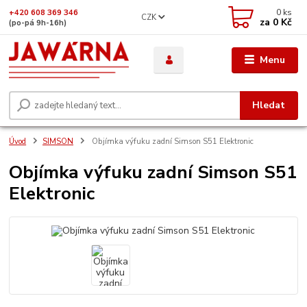
0
ks
+420 608 369 346
CZK
za
0 Kč
(po-pá 9h-16h)
Menu
Hledat
Úvod
SIMSON
Objímka výfuku zadní Simson S51 Elektronic
Objímka výfuku zadní Simson S51
Elektronic