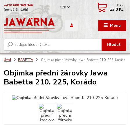
0
ks
+420 608 369 346
CZK
za
0 Kč
(po-pá 9h-16h)
Menu
Hledat
Úvod
BABETTA
Objímka přední žárovky Jawa Babetta 210, 225, Korádo
Objímka přední žárovky Jawa
Babetta 210, 225, Korádo