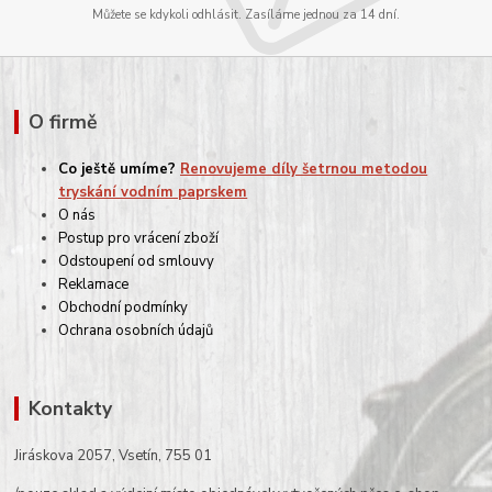
Můžete se kdykoli odhlásit. Zasíláme jednou za 14 dní.
O firmě
Co ještě umíme?
Renovujeme díly šetrnou metodou
tryskání vodním paprskem
O nás
Postup pro vrácení zboží
Odstoupení od smlouvy
Reklamace
Obchodní podmínky
Ochrana osobních údajů
Kontakty
Jiráskova 2057, Vsetín, 755 01