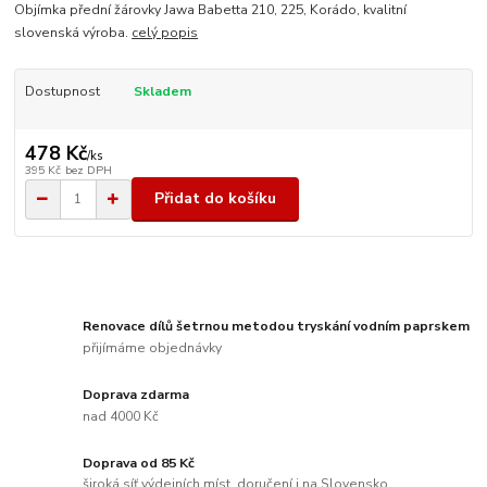
Objímka přední žárovky Jawa Babetta 210, 225, Korádo, kvalitní
slovenská výroba.
celý popis
Dostupnost
Skladem
478 Kč
/
ks
395 Kč
bez DPH
Přidat do košíku
Renovace dílů šetrnou metodou tryskání vodním paprskem
přijímáme objednávky
Doprava zdarma
nad 4000 Kč
Doprava od 85 Kč
široká síť výdejních míst, doručení i na Slovensko