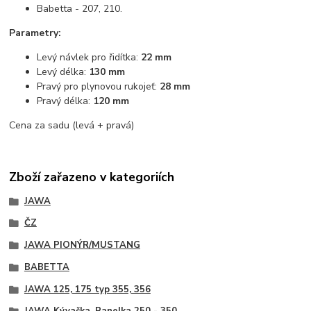
Babetta - 207, 210.
Parametry:
Levý návlek pro řidítka:
22 mm
Levý délka:
130 mm
Pravý pro plynovou rukojeť:
28 mm
Pravý délka:
120 mm
Cena za sadu (levá + pravá)
Zboží zařazeno v kategoriích
JAWA
ČZ
JAWA PIONÝR/MUSTANG
BABETTA
JAWA 125, 175 typ 355, 356