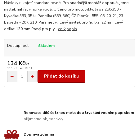
Návleky rukojetí standard rovné. Pro snadnější montáž doporučujeme
návlek nahřát v horké vodě. Určeno pro motocykly: Jawa 250/350 -
Kyvačka(353, 354), Panelka (559, 360) ČZ Pionýr - 555, 05, 20, 21, 23
Babetta - 207, 210. Parametry: Levý návlek pro řidítka: 22 mm Levý
délka: 130 mm Pravý pro ply...
celý popis
Dostupnost
Skladem
134 Kč
/
ks
111 Kč
bez DPH
Přidat do košíku
Renovace dílů šetrnou metodou tryskání vodním paprskem
přijímáme objednávky
Doprava zdarma