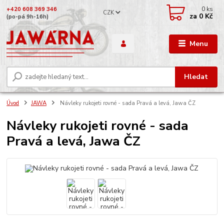
0
ks
+420 608 369 346
CZK
za
0 Kč
(po-pá 9h-16h)
Menu
Hledat
Úvod
JAWA
Návleky rukojeti rovné - sada Pravá a levá, Jawa ČZ
Návleky rukojeti rovné - sada
Pravá a levá, Jawa ČZ