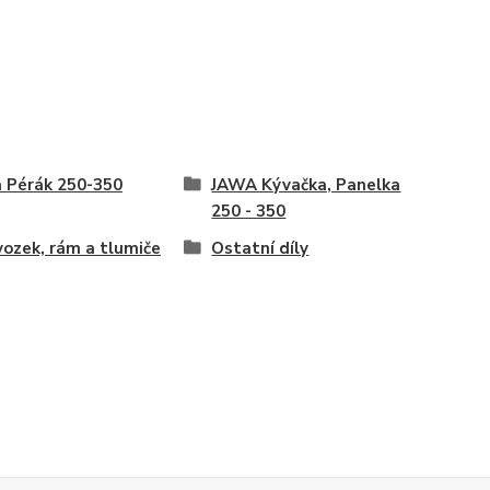
 Pérák 250-350
JAWA Kývačka, Panelka
250 - 350
ozek, rám a tlumiče
Ostatní díly