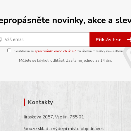
epropásněte novinky, akce a slev
Přihlásit se
Souhlasím se
zpracováním osobních údajů
za účelem rozesílky newsletteru.
Můžete se kdykoli odhlásit. Zasíláme jednou za 14 dní.
Kontakty
Jiráskova 2057, Vsetín, 755 01
/pouze sklad a výdejní místo objednávek