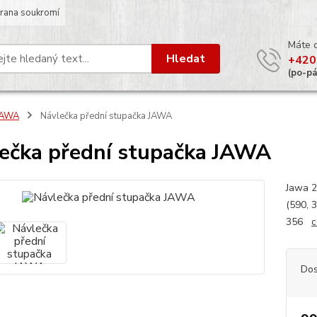
rana soukromí
Máte 
Hledat
+420
(po-p
JAWA
Návlečka přední stupačka JAWA
ečka přední stupačka JAWA
Jawa 2
(590, 
356
c
Dos