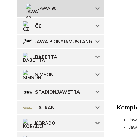
JAWA 90
ČZ
JAWA PIONÝR/MUSTANG
BABETTA
SIMSON
STADION/JAWETTA
Komple
TATRAN
Jaw
KORADO
Jaw