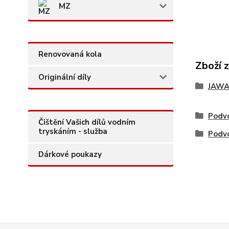
MZ
Renovovaná kola
Zboží 
Originální díly
JAW
Podvo
Čištění Vašich dílů vodním
tryskáním - služba
Podvo
Dárkové poukazy