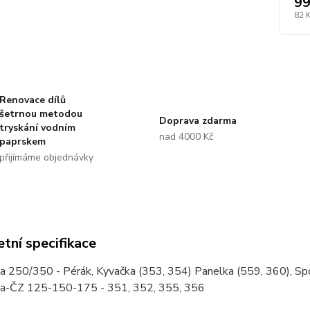
99
82 
Renovace dílů
šetrnou metodou
Doprava zdarma
tryskání vodním
nad 4000 Kč
paprskem
přijímáme objednávky
tní specifikace
a 250/350 - Pérák, Kyvačka (353, 354) Panelka (559, 360), Spor
a-ČZ 125-150-175 - 351, 352, 355, 356