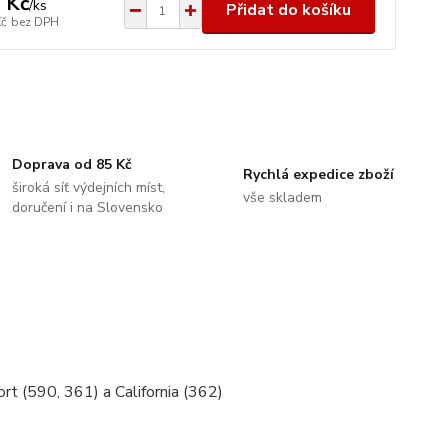
 Kč
/
ks
Přidat do košíku
Kč
bez DPH
Doprava od 85 Kč
Rychlá expedice zboží
široká síť výdejních míst,
vše skladem
doručení i na Slovensko
t (590, 361) a California (362)