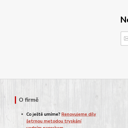
N
O firmě
Co ještě umíme?
Renovujeme díly
šetrnou metodou tryskání
vodním paprskem