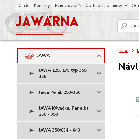
O nás
Kontakty
Renovace dílů
Obchodní podmínky
Och
Úvod
JAWA
Návl
JAWA 125, 175 typ 355,
356
Jawa Pérák 250-350
JAWA Kývačka, Panelka
250 - 350
JAWA 350/634 - 640