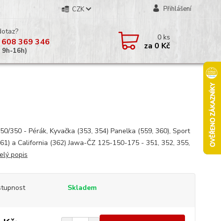
Přihlášení
CZK
dotaz?
0
ks
 608 369 346
za
0 Kč
á 9h-16h)
50/350 - Pérák, Kyvačka (353, 354) Panelka (559, 360), Sport
361) a California (362) Jawa-ČZ 125-150-175 - 351, 352, 355,
elý popis
tupnost
Skladem