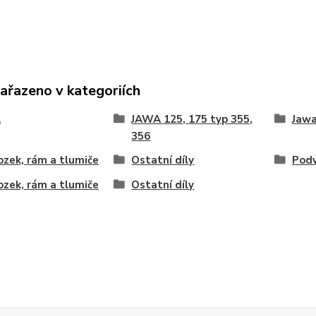
zařazeno v kategoriích
A
JAWA 125, 175 typ 355,
Jawa
356
zek, rám a tlumiče
Ostatní díly
Podv
zek, rám a tlumiče
Ostatní díly