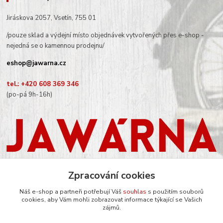
Jiráskova 2057, Vsetín, 755 01
/pouze sklad a výdejní místo objednávek vytvořených přes e-shop -
nejedná se o kamennou prodejnu/
eshop@jawarna.cz
tel.: +420 608 369 346
(po-pá 9h-16h)
Zpracování cookies
Náš e-shop a partneři potřebují Váš
souhlas
s použitím souborů
cookies, aby Vám mohli zobrazovat informace týkající se Vašich
Sledujte nás na Facebooku
zájmů.