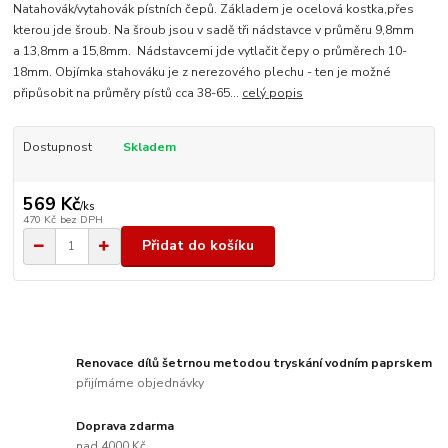
Natahovák/vytahovák pístních čepů. Základem je ocelová kostka,přes
kterou jde šroub. Na šroub jsou v sadě tři nádstavce v průměru 9,8mm
a 13,8mm a 15,8mm. Nádstavcemi jde vytlačit čepy o průměrech 10-
18mm. Objímka stahováku je z nerezového plechu - ten je možné
připůsobit na průměry pístů cca 38-65...
celý popis
Dostupnost
Skladem
569 Kč
/
ks
470 Kč
bez DPH
Přidat do košíku
Renovace dílů šetrnou metodou tryskání vodním paprskem
přijímáme objednávky
Doprava zdarma
nad 4000 Kč