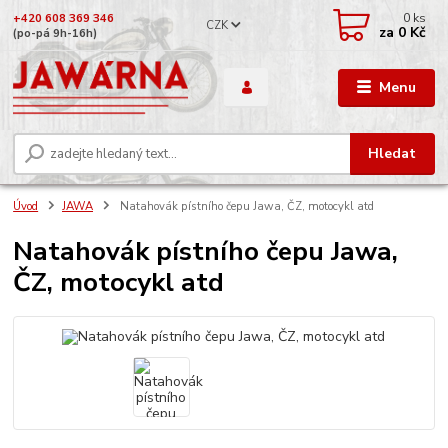
0
ks
+420 608 369 346
CZK
za
0 Kč
(po-pá 9h-16h)
Menu
Hledat
Úvod
JAWA
Natahovák pístního čepu Jawa, ČZ, motocykl atd
Natahovák pístního čepu Jawa,
ČZ, motocykl atd