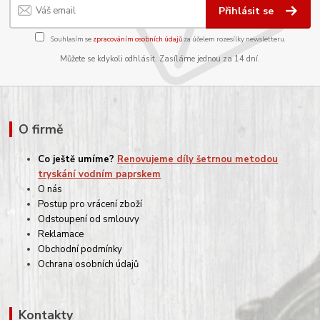
Přihlásit se
Souhlasím se
zpracováním osobních údajů
za účelem rozesílky newsletteru.
Můžete se kdykoli odhlásit. Zasíláme jednou za 14 dní.
O firmě
Co ještě umíme?
Renovujeme díly šetrnou metodou
tryskání vodním paprskem
O nás
Postup pro vrácení zboží
Odstoupení od smlouvy
Reklamace
Obchodní podmínky
Ochrana osobních údajů
Kontakty