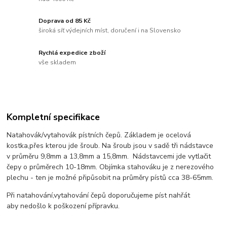
Doprava od 85 Kč
široká síť výdejních míst, doručení i na Slovensko
Rychlá expedice zboží
vše skladem
Kompletní specifikace
Natahovák/vytahovák pístních čepů. Základem je ocelová
kostka,přes kterou jde šroub. Na šroub jsou v sadě tři nádstavce
v průměru 9,8mm a 13,8mm a 15,8mm. Nádstavcemi jde vytlačit
čepy o průměrech 10-18mm. Objímka stahováku je z nerezového
plechu - ten je možné připůsobit na průměry pístů cca 38-65mm.
Při natahování,vytahování čepů doporučujeme píst nahřát
aby nedošlo k poškození přípravku.