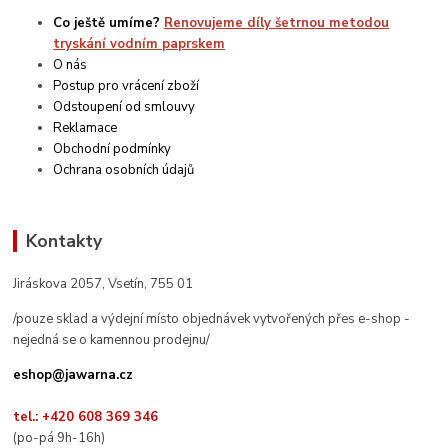
Co ještě umíme?
Renovujeme díly šetrnou metodou
tryskání vodním paprskem
O nás
Postup pro vrácení zboží
Odstoupení od smlouvy
Reklamace
Obchodní podmínky
Ochrana osobních údajů
Kontakty
Jiráskova 2057, Vsetín, 755 01
/pouze sklad a výdejní místo objednávek vytvořených přes e-shop -
nejedná se o kamennou prodejnu/
eshop@jawarna.cz
tel.: +420 608 369 346
(po-pá 9h-16h)