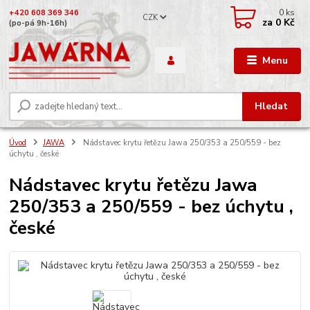
0
ks
+420 608 369 346
CZK
za
0 Kč
(po-pá 9h-16h)
Menu
Hledat
Úvod
JAWA
Nádstavec krytu řetězu Jawa 250/353 a 250/559 - bez
úchytu , české
Nádstavec krytu řetězu Jawa
250/353 a 250/559 - bez úchytu ,
české