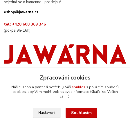
nejedná se o kamennou prodejnu/
eshop@jawarna.cz
tel.: +420 608 369 346
(po-pá 9h-16h)
Zpracování cookies
Náš e-shop a partneři potřebují Váš
souhlas
s použitím souborů
Sledujte nás na Facebooku
cookies, aby Vám mohli zobrazovat informace týkající se Vašich
zájmů.
Souhlasím
Nastavení
© Mgr. Kateřina Šimůnková, 2024
Vytvořeno na
Eshop-rychle.cz