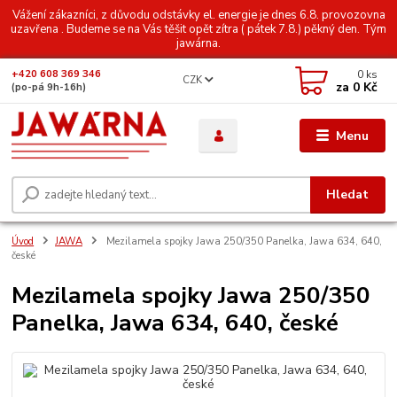
Vážení zákazníci, z důvodu odstávky el. energie je dnes 6.8. provozovna
uzavřena . Budeme se na Vás těšit opět zítra ( pátek 7.8.) pěkný den. Tým
jawárna.
0
ks
+420 608 369 346
CZK
za
0 Kč
(po-pá 9h-16h)
Menu
Hledat
Úvod
JAWA
Mezilamela spojky Jawa 250/350 Panelka, Jawa 634, 640,
české
Mezilamela spojky Jawa 250/350
Panelka, Jawa 634, 640, české