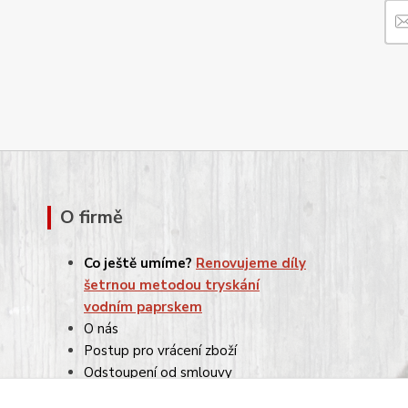
O firmě
Co ještě umíme?
Renovujeme díly
šetrnou metodou tryskání
vodním paprskem
O nás
Postup pro vrácení zboží
Odstoupení od smlouvy
Reklamace