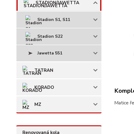
STADION/JAWETTA
Stadion S1, S11
Stadion S22
Jawetta 551
TATRAN
KORADO
Komple
Matice ř
MZ
Renovovaná kola