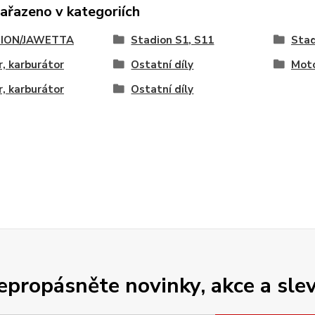
zařazeno v kategoriích
ION/JAWETTA
Stadion S1, S11
Stad
, karburátor
Ostatní díly
Moto
, karburátor
Ostatní díly
epropásněte novinky, akce a slev