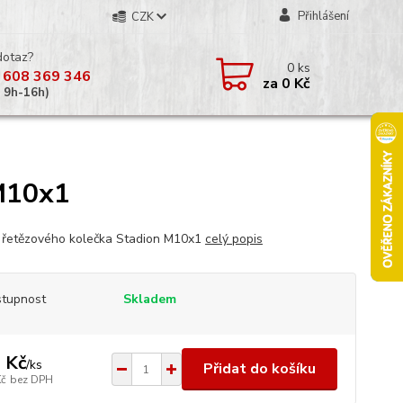
Přihlášení
CZK
dotaz?
0
ks
 608 369 346
za
0 Kč
á 9h-16h)
 M10x1
 řetězového kolečka Stadion M10x1
celý popis
tupnost
Skladem
 Kč
/
ks
Přidat do košíku
Kč
bez DPH