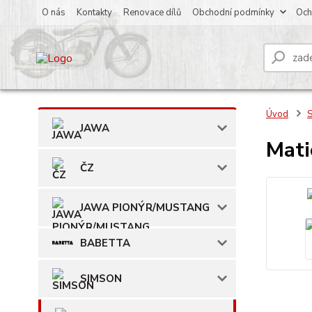
O nás
Kontakty
Renovace dílů
Obchodní podmínky
Och
Úvod
JAWA
Mati
ČZ
JAWA PIONÝR/MUSTANG
BABETTA
SIMSON