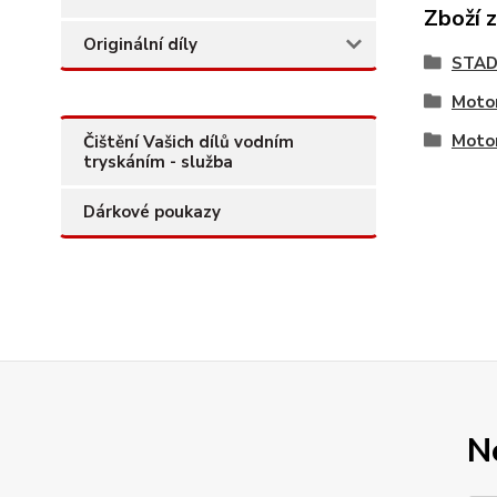
Zboží 
Originální díly
STAD
Motor
Motor
Čištění Vašich dílů vodním
tryskáním - služba
Dárkové poukazy
N