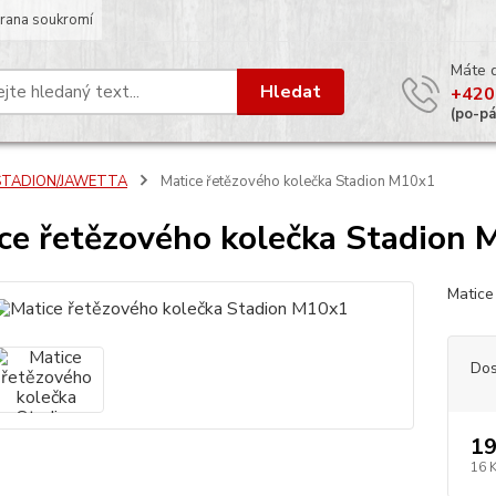
rana soukromí
Máte 
Hledat
+420
(po-p
STADION/JAWETTA
Matice řetězového kolečka Stadion M10x1
ce řetězového kolečka Stadion
Matice
Dos
19
16 