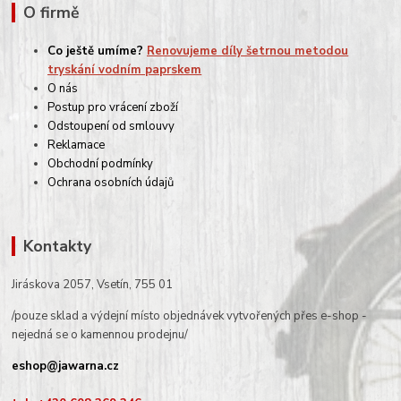
O firmě
Co ještě umíme?
Renovujeme díly šetrnou metodou
tryskání vodním paprskem
O nás
Postup pro vrácení zboží
Odstoupení od smlouvy
Reklamace
Obchodní podmínky
Ochrana osobních údajů
Kontakty
Jiráskova 2057, Vsetín, 755 01
/pouze sklad a výdejní místo objednávek vytvořených přes e-shop -
nejedná se o kamennou prodejnu/
eshop@jawarna.cz