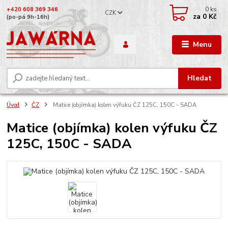
0
ks
+420 608 369 346
CZK
za
0 Kč
(po-pá 9h-16h)
Menu
Hledat
Úvod
ČZ
Matice (objímka) kolen výfuku ČZ 125C, 150C - SADA
Matice (objímka) kolen výfuku ČZ
125C, 150C - SADA