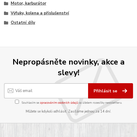
Motor, karburátor
Výfuky, kolena a příslušenství
Ostatní díly
Nepropásněte novinky, akce a
slevy!
Přihlásit se
Souhlasím se
zpracováním osobních údajů
za účelem rozesílky newsletteru.
Můžete se kdykoli odhlásit. Zasíláme jednou za 14 dní.