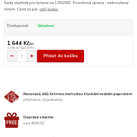
Sada objímek pro kolena na 125/150C. Povrchová uprava - nebroušený
chrom. Cena za pár.
celý popis
Dostupnost
Skladem
1 644 Kč
/
ks
1 359 Kč
bez DPH
Přidat do košíku
Renovace dílů šetrnou metodou tryskání vodním paprskem
přijímáme objednávky
Doprava zdarma
nad 4000 Kč