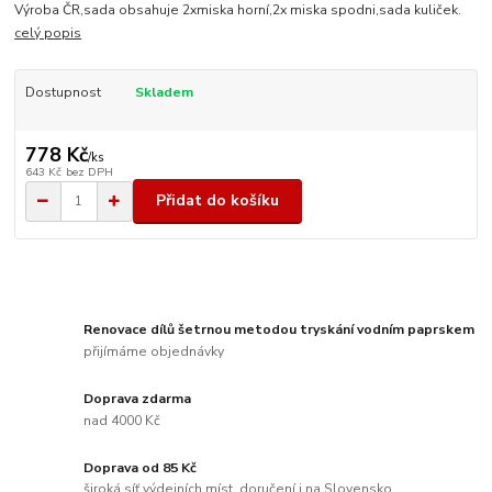
Výroba ČR,sada obsahuje 2xmiska horní,2x miska spodni,sada kuliček.
celý popis
Dostupnost
Skladem
778 Kč
/
ks
643 Kč
bez DPH
Přidat do košíku
Renovace dílů šetrnou metodou tryskání vodním paprskem
přijímáme objednávky
Doprava zdarma
nad 4000 Kč
Doprava od 85 Kč
široká síť výdejních míst, doručení i na Slovensko