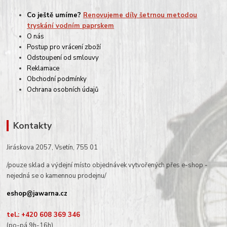
Co ještě umíme?
Renovujeme díly šetrnou metodou
tryskání vodním paprskem
O nás
Postup pro vrácení zboží
Odstoupení od smlouvy
Reklamace
Obchodní podmínky
Ochrana osobních údajů
Kontakty
Jiráskova 2057, Vsetín, 755 01
/pouze sklad a výdejní místo objednávek vytvořených přes e-shop -
nejedná se o kamennou prodejnu/
eshop@jawarna.cz
tel.: +420 608 369 346
(po-pá 9h-16h)