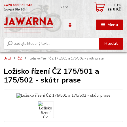
0
ks
+420 608 369 346
CZK
za
0 Kč
(po-pá 9h-16h)
Menu
Hledat
Úvod
ČZ
Ložisko řízení ČZ 175/501 a 175/502 - skútr prase
Ložisko řízení ČZ 175/501 a
175/502 - skútr prase