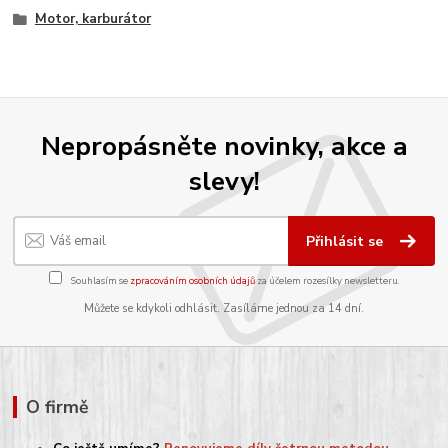
Motor, karburátor
Nepropásněte novinky, akce a
slevy!
Přihlásit se
Souhlasím se
zpracováním osobních údajů
za účelem rozesílky newsletteru.
Můžete se kdykoli odhlásit. Zasíláme jednou za 14 dní.
O firmě