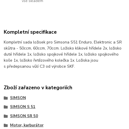
vše skladem
Kompletní specifikace
Kompletní sada ložisek pro Simsona S51 Enduro, Elektronic a SR
skůtra - 50ccm, 60ccm, 70ccm. Ložisko klikové hřídele 2x, ložisko
duté hřídele 1x, ložisko spojkové hřídele 1x, ložisko spojkového
koše 1x, ložisko řetězového kolečka 1x. Ložiska jsou
s předepsanou vůlí C3 od výrobce SKF.
Zboží zařazeno v kategoriích
SIMSON
SIMSON S 51
SIMSON SR 50
Motor, karburátor