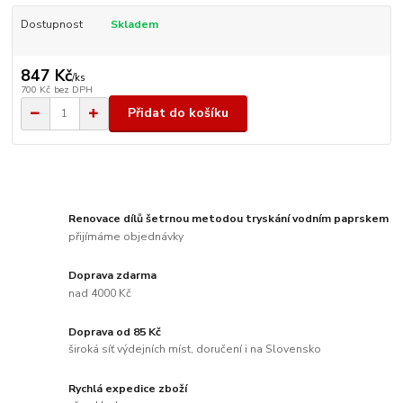
Dostupnost
Skladem
847 Kč
/
ks
700 Kč
bez DPH
Přidat do košíku
Renovace dílů šetrnou metodou tryskání vodním paprskem
přijímáme objednávky
Doprava zdarma
nad 4000 Kč
Doprava od 85 Kč
široká síť výdejních míst, doručení i na Slovensko
Rychlá expedice zboží