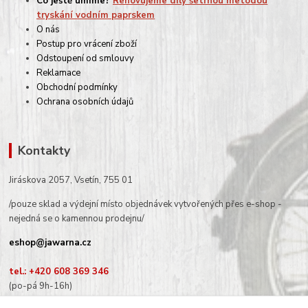
Co ještě umíme?
Renovujeme díly šetrnou metodou
tryskání vodním paprskem
O nás
Postup pro vrácení zboží
Odstoupení od smlouvy
Reklamace
Obchodní podmínky
Ochrana osobních údajů
Kontakty
Jiráskova 2057, Vsetín, 755 01
/pouze sklad a výdejní místo objednávek vytvořených přes e-shop -
nejedná se o kamennou prodejnu/
eshop@jawarna.cz
tel.: +420 608 369 346
(po-pá 9h-16h)