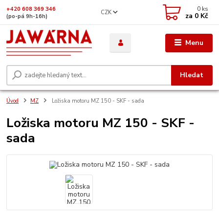
0
ks
+420 608 369 346
CZK
za
0 Kč
(po-pá 9h-16h)
Menu
Hledat
Úvod
MZ
Ložiska motoru MZ 150 - SKF - sada
Ložiska motoru MZ 150 - SKF -
sada