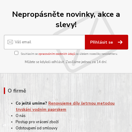
Nepropásněte novinky, akce a
slevy!
Přihlásit se
Souhlasím se
zpracováním osobních údajů
za účelem rozesílky newsletteru.
Můžete se kdykoli odhlásit. Zasíláme jednou za 14 dní.
O firmě
Co ještě umíme?
Renovujeme díly šetrnou metodou
tryskání vodním paprskem
O nás
Postup pro vrácení zboží
Odstoupení od smlouvy