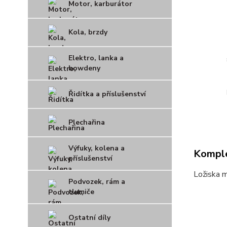
Motor, karburátor
Kola, brzdy
Elektro, lanka a
bowdeny
Řidítka a příslušenství
Plechařina
Výfuky, kolena a
Komple
příslušenství
Ložiska 
Podvozek, rám a
tlumiče
Ostatní díly