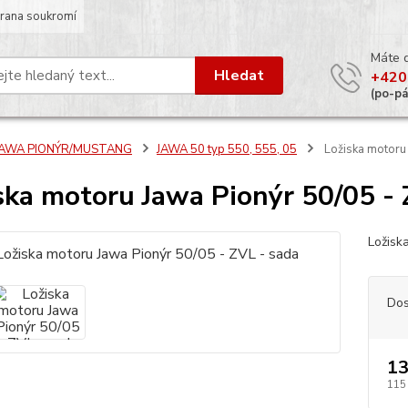
rana soukromí
Máte 
Hledat
+420
(po-p
JAWA PIONÝR/MUSTANG
JAWA 50 typ 550, 555, 05
Ložiska motoru 
ska motoru Jawa Pionýr 50/05 - 
Ložisk
Dos
13
115