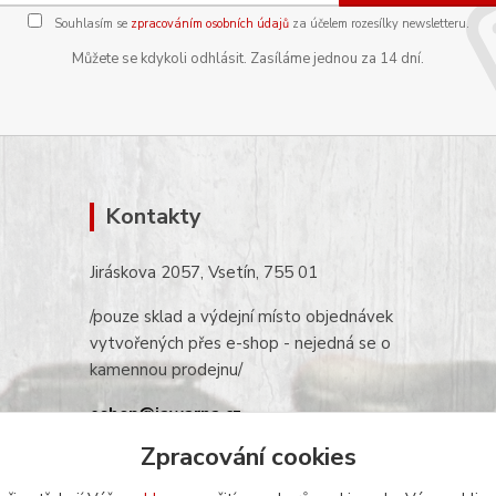
Souhlasím se
zpracováním osobních údajů
za účelem rozesílky newsletteru.
Můžete se kdykoli odhlásit. Zasíláme jednou za 14 dní.
Kontakty
Jiráskova 2057, Vsetín, 755 01
/pouze sklad a výdejní místo objednávek
vytvořených přes e-shop - nejedná se o
kamennou prodejnu/
eshop@jawarna.cz
Zpracování cookies
tel.: +420 608 369 346
(po-pá 9h-16h)