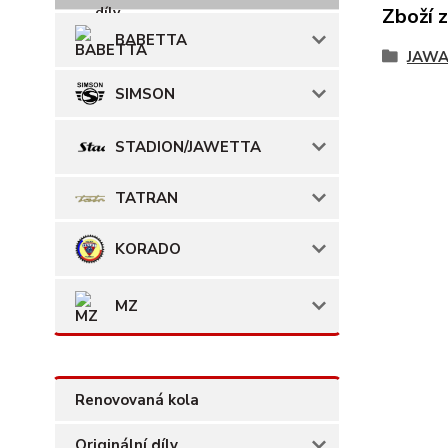
Zboží 
BABETTA
JAWA
SIMSON
STADION/JAWETTA
TATRAN
KORADO
MZ
Renovovaná kola
Originální díly