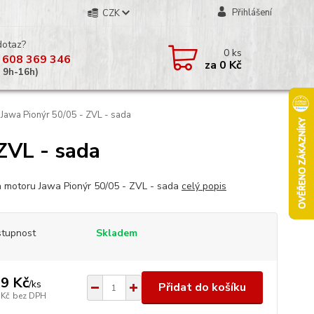
Přihlášení
CZK
dotaz?
0
ks
 608 369 346
za
0 Kč
á 9h-16h)
Jawa Pionýr 50/05 - ZVL - sada
ZVL - sada
a motoru Jawa Pionýr 50/05 - ZVL - sada
celý popis
tupnost
Skladem
9 Kč
/
ks
Přidat do košíku
 Kč
bez DPH