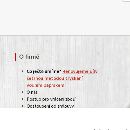
O firmě
Co ještě umíme?
Renovujeme díly
šetrnou metodou tryskání
vodním paprskem
O nás
Postup pro vrácení zboží
Odstoupení od smlouvy
Reklamace
Obchodní podmínky
Ochrana osobních údajů