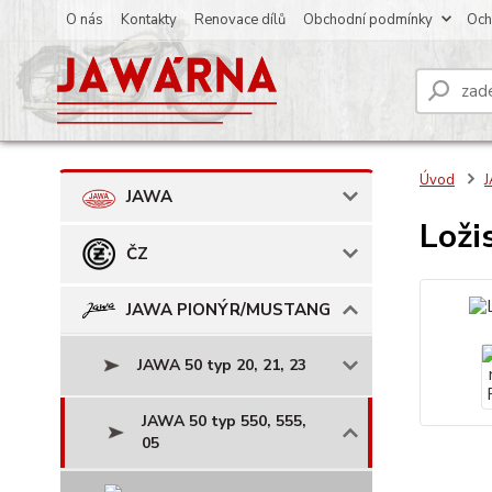
O nás
Kontakty
Renovace dílů
Obchodní podmínky
Och
Úvod
JAWA
Loži
ČZ
JAWA PIONÝR/MUSTANG
JAWA 50 typ 20, 21, 23
JAWA 50 typ 550, 555,
05