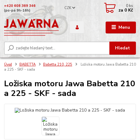
0
ks
+420 608 369 346
CZK
za
0 Kč
(po-pá 9h-16h)
Menu
Hledat
Úvod
BABETTA
Babetta 210, 225
Ložiska motoru Jawa Babetta 210
a 225 - SKF - sada
Ložiska motoru Jawa Babetta 210
a 225 - SKF - sada