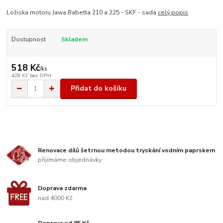
Ložiska motoru Jawa Babetta 210 a 225 - SKF - sada
celý popis
Dostupnost
Skladem
518 Kč
/
ks
428 Kč
bez DPH
Přidat do košíku
Renovace dílů šetrnou metodou tryskání vodním paprskem
přijímáme objednávky
Doprava zdarma
nad 4000 Kč
Doprava od 85 Kč