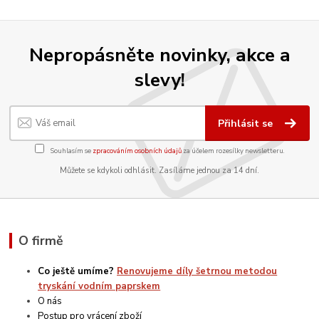
Nepropásněte novinky, akce a
slevy!
Přihlásit se
Souhlasím se
zpracováním osobních údajů
za účelem rozesílky newsletteru.
Můžete se kdykoli odhlásit. Zasíláme jednou za 14 dní.
O firmě
Co ještě umíme?
Renovujeme díly šetrnou metodou
tryskání vodním paprskem
O nás
Postup pro vrácení zboží