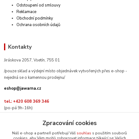
Odstoupení od smlouvy
Reklamace
Obchodní podmínky
Ochrana osobních údajů
Kontakty
Jiráskova 2057, Vsetín, 755 01
/pouze sklad a výdejní místo objednávek vytvořených přes e-shop -
nejedná se o kamennou prodejnu/
eshop@jawarna.cz
tel.: +420 608 369 346
(po-pá 9h-16h)
Zpracování cookies
Náš e-shop a partneři potřebují Váš
souhlas
s použitím souborů
Sledujte nás na Facebooku
cookies, aby Vám mohli zobrazovat informace týkající se Vašich