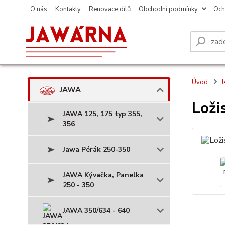
O nás
Kontakty
Renovace dílů
Obchodní podmínky
Och
Úvod
JAWA
Loži
JAWA 125, 175 typ 355,
356
Jawa Pérák 250-350
JAWA Kývačka, Panelka
250 - 350
JAWA 350/634 - 640