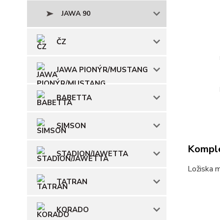
JAWA 90
ČZ
JAWA PIONÝR/MUSTANG
BABETTA
SIMSON
Komple
STADION/JAWETTA
Ložiska 
TATRAN
KORADO