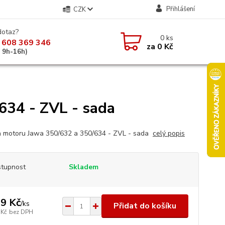
Přihlášení
CZK
dotaz?
0
ks
 608 369 346
za
0 Kč
á 9h-16h)
634 - ZVL - sada
a motoru Jawa 350/632 a 350/634 - ZVL - sada
celý popis
tupnost
Skladem
9 Kč
/
ks
Přidat do košíku
 Kč
bez DPH