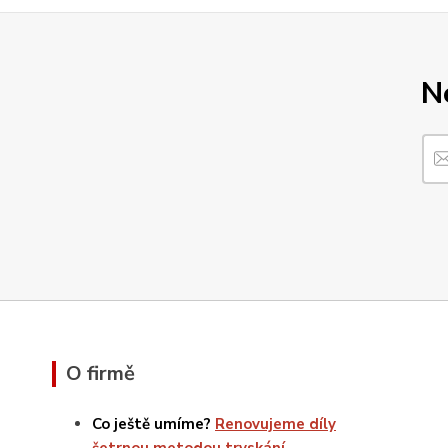
N
O firmě
Co ještě umíme?
Renovujeme díly
šetrnou metodou tryskání