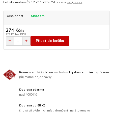
Ložiska motoru ČZ 125C, 150C - ZVL - sada
celý popis
Dostupnost
Skladem
274 Kč
/
ks
226 Kč
bez DPH
Přidat do košíku
Renovace dílů šetrnou metodou tryskání vodním paprskem
přijímáme objednávky
Doprava zdarma
nad 4000 Kč
Doprava od 85 Kč
široká síť výdejních míst, doručení i na Slovensko