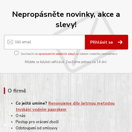
Nepropásněte novinky, akce a
slevy!
Přihlásit se
Souhlasím se
zpracováním osobních údajů
za účelem rozesílky newsletteru.
Můžete se kdykoli odhlásit. Zasíláme jednou za 14 dní.
O firmě
Co ještě umíme?
Renovujeme díly šetrnou metodou
tryskání vodním paprskem
O nás
Postup pro vrácení zboží
Odstoupení od smlouvy