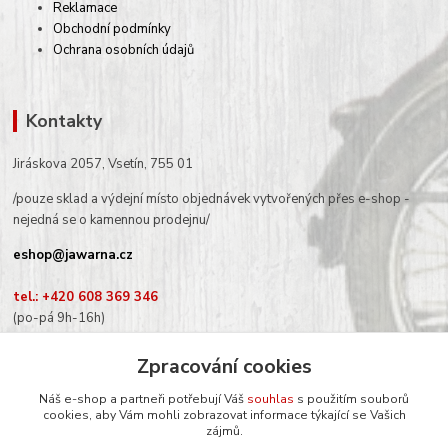
Reklamace
Obchodní podmínky
Ochrana osobních údajů
Kontakty
Jiráskova 2057, Vsetín, 755 01
/pouze sklad a výdejní místo objednávek vytvořených přes e-shop -
nejedná se o kamennou prodejnu/
eshop@jawarna.cz
tel.: +420 608 369 346
(po-pá 9h-16h)
Zpracování cookies
Náš e-shop a partneři potřebují Váš
souhlas
s použitím souborů
cookies, aby Vám mohli zobrazovat informace týkající se Vašich
Sledujte nás na Facebooku
zájmů.