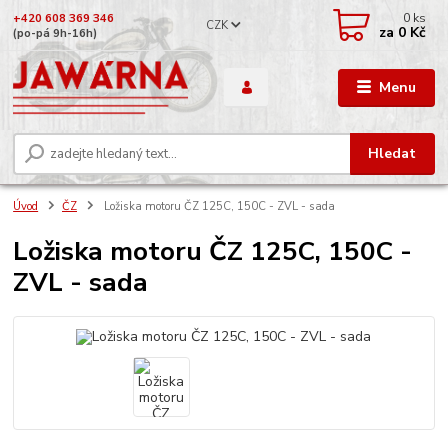
0
ks
+420 608 369 346
CZK
za
0 Kč
(po-pá 9h-16h)
Menu
Hledat
Úvod
ČZ
Ložiska motoru ČZ 125C, 150C - ZVL - sada
Ložiska motoru ČZ 125C, 150C -
ZVL - sada