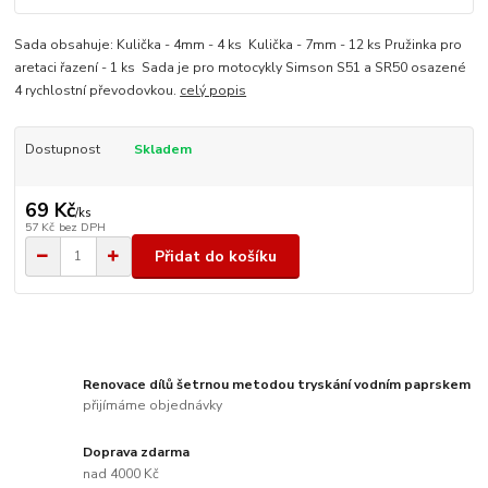
Sada obsahuje: Kulička - 4mm - 4 ks Kulička - 7mm - 12 ks Pružinka pro
aretaci řazení - 1 ks Sada je pro motocykly Simson S51 a SR50 osazené
4 rychlostní převodovkou.
celý popis
Dostupnost
Skladem
69 Kč
/
ks
57 Kč
bez DPH
Přidat do košíku
Renovace dílů šetrnou metodou tryskání vodním paprskem
přijímáme objednávky
Doprava zdarma
nad 4000 Kč