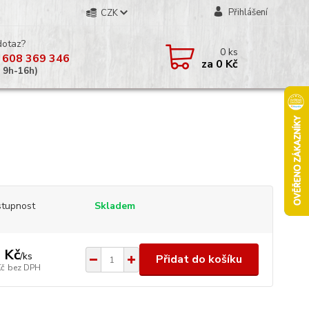
Přihlášení
CZK
dotaz?
0
ks
 608 369 346
za
0 Kč
á 9h-16h)
tupnost
Skladem
 Kč
/
ks
Přidat do košíku
Kč
bez DPH