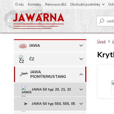
O nás
Kontakty
Renovace dílů
Obchodní podmínky
Och
Úvod
JAWA
Kryt
ČZ
JAWA
PIONÝR/MUSTANG
JAWA 50 typ 20, 21, 23
JAWA 50 typ 550, 555, 05