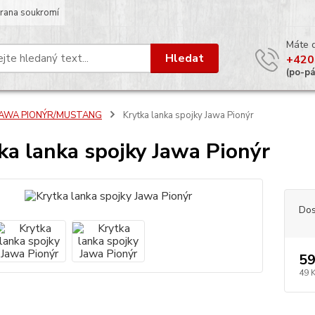
rana soukromí
Máte 
Hledat
+420
(po-p
JAWA PIONÝR/MUSTANG
Krytka lanka spojky Jawa Pionýr
ka lanka spojky Jawa Pionýr
Dos
59
49 