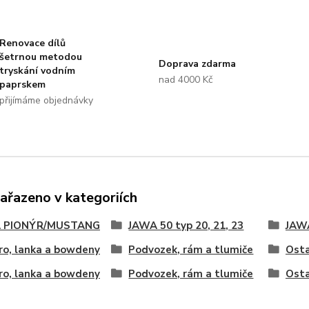
Renovace dílů
šetrnou metodou
Doprava zdarma
tryskání vodním
nad 4000 Kč
paprskem
přijímáme objednávky
zařazeno v kategoriích
 PIONÝR/MUSTANG
JAWA 50 typ 20, 21, 23
JAWA
ro, lanka a bowdeny
Podvozek, rám a tlumiče
Osta
ro, lanka a bowdeny
Podvozek, rám a tlumiče
Osta