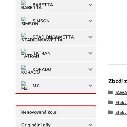
BABETTA
SIMSON
STADION/JAWETTA
TATRAN
KORADO
Zboží 
MZ
JAWA
Elekt
Renovovaná kola
Elekt
Originální díly