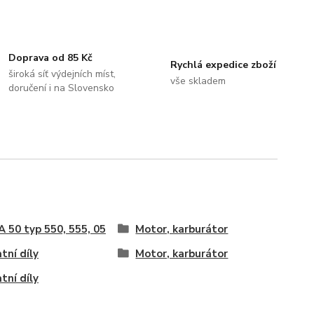
Doprava od 85 Kč
Rychlá expedice zboží
široká síť výdejních míst,
vše skladem
doručení i na Slovensko
 50 typ 550, 555, 05
Motor, karburátor
tní díly
Motor, karburátor
tní díly