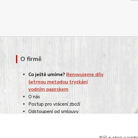
O firmě
Co ještě umíme?
Renovujeme díly
šetrnou metodou tryskání
vodním paprskem
O nás
Postup pro vrácení zboží
Odstoupení od smlouvy
Reklamace
Obchodní podmínky
Ochrana osobních údajů
Náš e-shop a partn