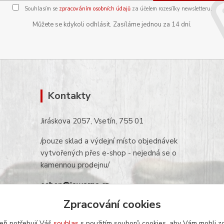
Souhlasím se
zpracováním osobních údajů
za účelem rozesílky newsletteru.
Můžete se kdykoli odhlásit. Zasíláme jednou za 14 dní.
Kontakty
Jiráskova 2057, Vsetín, 755 01
/pouze sklad a výdejní místo objednávek
vytvořených přes e-shop - nejedná se o
kamennou prodejnu/
eshop@jawarna.cz
Zpracování cookies
tel.: +420 608 369 346
(po-pá 9h-16h)
eři potřebují Váš
souhlas
s použitím souborů cookies, aby Vám mohli z