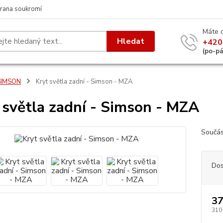
rana soukromí
Máte 
Hledat
+420
(po-p
SIMSON
Kryt světla zadní - Simson - MZA
 světla zadní - Simson - MZA
Součás
Dos
37
310