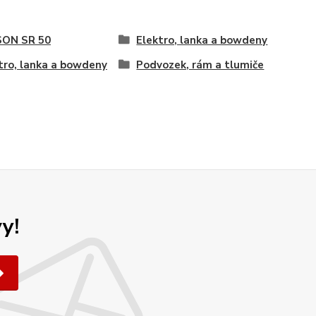
SON SR 50
Elektro, lanka a bowdeny
tro, lanka a bowdeny
Podvozek, rám a tlumiče
y!