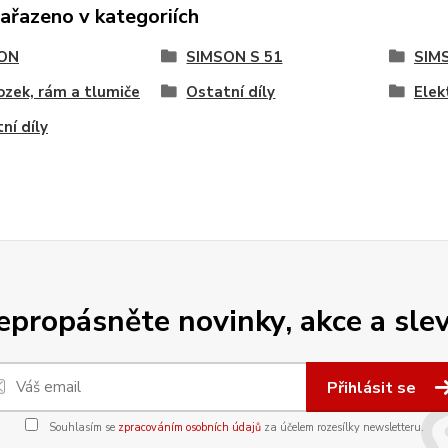
zařazeno v kategoriích
ON
SIMSON S 51
SIM
zek, rám a tlumiče
Ostatní díly
Elek
ní díly
epropásněte novinky, akce a slev
Přihlásit se
Souhlasím se
zpracováním osobních údajů
za účelem rozesílky newsletteru.