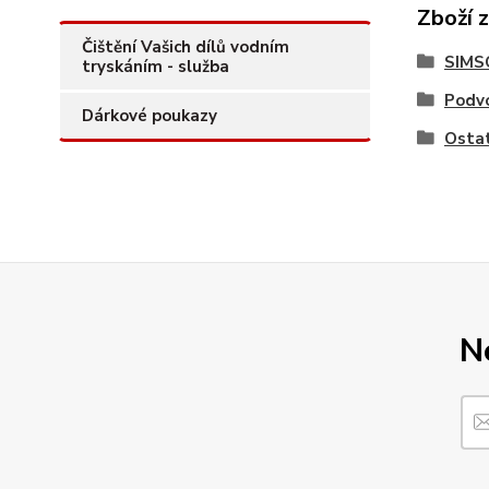
Zboží 
Čištění Vašich dílů vodním
SIMS
tryskáním - služba
Podvo
Dárkové poukazy
Ostat
N