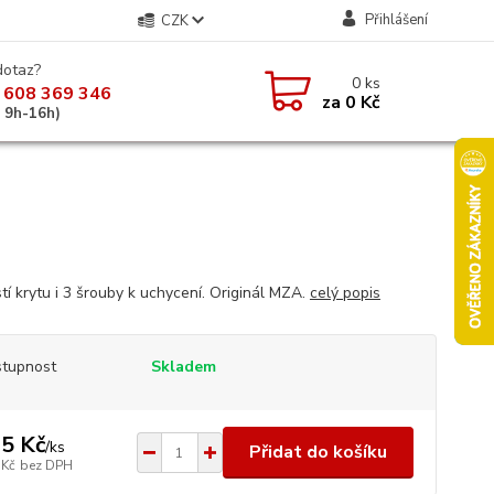
Přihlášení
CZK
dotaz?
0
ks
 608 369 346
za
0 Kč
á 9h-16h)
tí krytu i 3 šrouby k uchycení. Originál MZA.
celý popis
tupnost
Skladem
5 Kč
/
ks
Přidat do košíku
 Kč
bez DPH