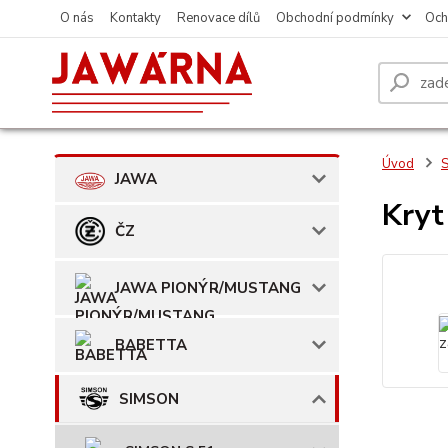
O nás
Kontakty
Renovace dílů
Obchodní podmínky
Och
Úvod
JAWA
Kryt
ČZ
JAWA PIONÝR/MUSTANG
BABETTA
SIMSON