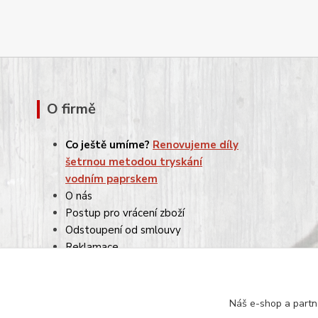
O firmě
Co ještě umíme?
Renovujeme díly
šetrnou metodou tryskání
vodním paprskem
O nás
Postup pro vrácení zboží
Odstoupení od smlouvy
Reklamace
Obchodní podmínky
Ochrana osobních údajů
Náš e-shop a partn