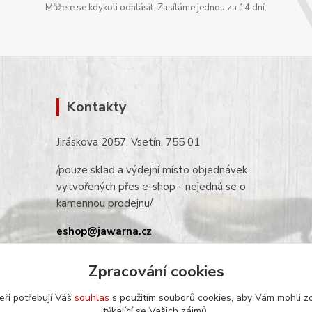
Můžete se kdykoli odhlásit. Zasíláme jednou za 14 dní.
Kontakty
Jiráskova 2057, Vsetín, 755 01
/pouze sklad a výdejní místo objednávek
vytvořených přes e-shop - nejedná se o
kamennou prodejnu/
eshop@jawarna.cz
tel.: +420 608 369 346
Zpracování cookies
(po-pá 9h-16h)
eři potřebují Váš
souhlas
s použitím souborů cookies, aby Vám mohli z
týkající se Vašich zájmů.