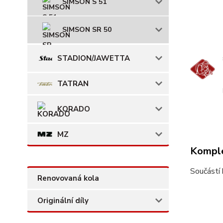
SIMSON S 51
SIMSON SR 50
STADION/JAWETTA
TATRAN
KORADO
MZ
Komple
Součástí 
Renovovaná kola
Originální díly