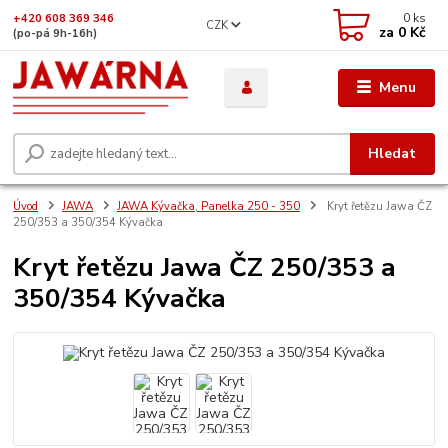
0
ks
+420 608 369 346
CZK
za
0 Kč
(po-pá 9h-16h)
Menu
Hledat
Úvod
JAWA
JAWA Kývačka, Panelka 250 - 350
Kryt řetězu Jawa ČZ
250/353 a 350/354 Kývačka
Kryt řetězu Jawa ČZ 250/353 a
350/354 Kývačka