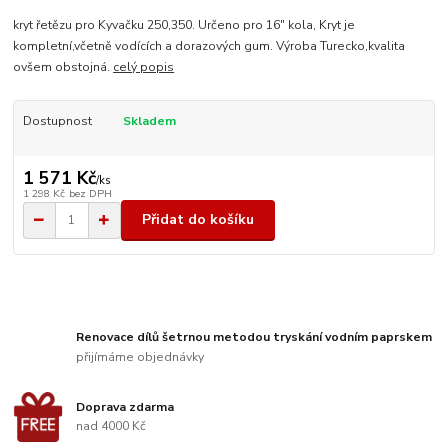
kryt řetězu pro Kyvačku 250,350. Určeno pro 16" kola, Kryt je
kompletní,včetně vodících a dorazových gum. Výroba Turecko,kvalita
ovšem obstojná.
celý popis
Dostupnost
Skladem
1 571 Kč
/
ks
1 298 Kč
bez DPH
Přidat do košíku
Renovace dílů šetrnou metodou tryskání vodním paprskem
přijímáme objednávky
Doprava zdarma
nad 4000 Kč