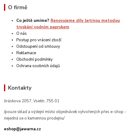
O firmě
Co ještě umíme?
Renovujeme díly šetrnou metodou
tryskání vodním paprskem
O nás
Postup pro vrácení zboží
Odstoupení od smlouvy
Reklamace
Obchodní podmínky
Ochrana osobních údajů
Kontakty
Jiráskova 2057, Vsetín, 755 01
/pouze sklad a výdejní místo objednávek vytvořených přes e-shop -
nejedná se o kamennou prodejnu/
eshop@jawarna.cz