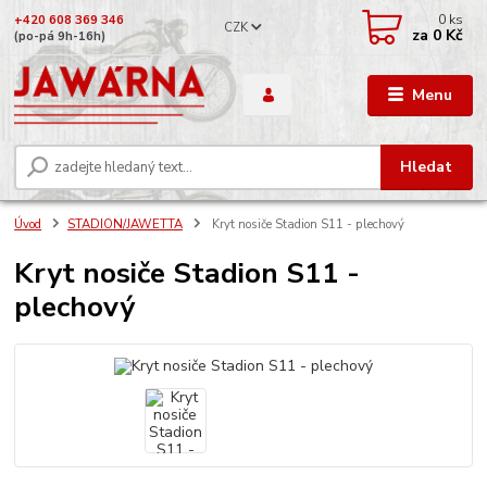
0
ks
+420 608 369 346
CZK
za
0 Kč
(po-pá 9h-16h)
Menu
Hledat
Úvod
STADION/JAWETTA
Kryt nosiče Stadion S11 - plechový
Kryt nosiče Stadion S11 -
plechový