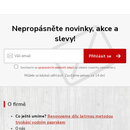
Nepropásněte novinky, akce a
slevy!
Přihlásit se
Souhlasím se
zpracováním osobních údajů
za účelem rozesílky newsletteru.
Můžete se kdykoli odhlásit. Zasíláme jednou za 14 dní.
O firmě
Co ještě umíme?
Renovujeme díly šetrnou metodou
tryskání vodním paprskem
O nás