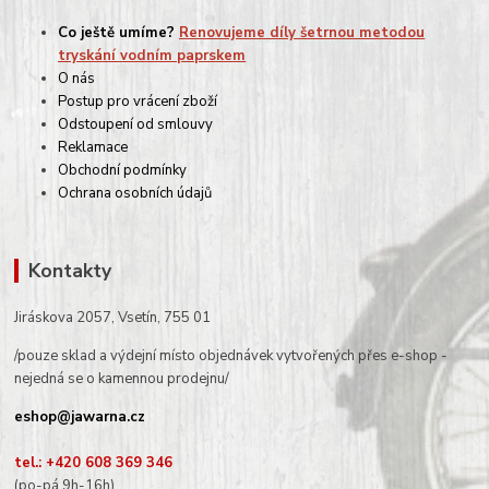
Co ještě umíme?
Renovujeme díly šetrnou metodou
tryskání vodním paprskem
O nás
Postup pro vrácení zboží
Odstoupení od smlouvy
Reklamace
Obchodní podmínky
Ochrana osobních údajů
Kontakty
Jiráskova 2057, Vsetín, 755 01
/pouze sklad a výdejní místo objednávek vytvořených přes e-shop -
nejedná se o kamennou prodejnu/
eshop@jawarna.cz
tel.: +420 608 369 346
(po-pá 9h-16h)