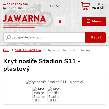
0
ks
+420 608 369 346
CZK
za
0 Kč
(po-pá 9h-16h)
Menu
Hledat
Úvod
STADION/JAWETTA
Kryt nosiče Stadion S11 - plastový
Kryt nosiče Stadion S11 -
plastový