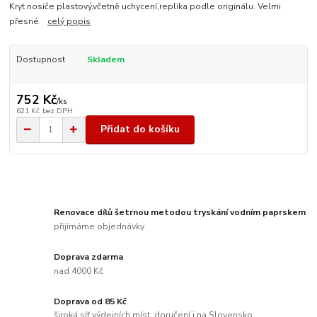
Kryt nosiče plastový,včetně uchycení,replika podle originálu. Velmi
přesné.
celý popis
Dostupnost
Skladem
752 Kč
/
ks
621 Kč
bez DPH
Přidat do košíku
Renovace dílů šetrnou metodou tryskání vodním paprskem
přijímáme objednávky
Doprava zdarma
nad 4000 Kč
Doprava od 85 Kč
široká síť výdejních míst, doručení i na Slovensko