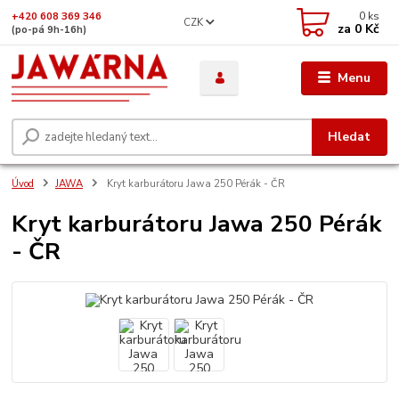
0
ks
+420 608 369 346
CZK
za
0 Kč
(po-pá 9h-16h)
Menu
Hledat
Úvod
JAWA
Kryt karburátoru Jawa 250 Pérák - ČR
Kryt karburátoru Jawa 250 Pérák
- ČR