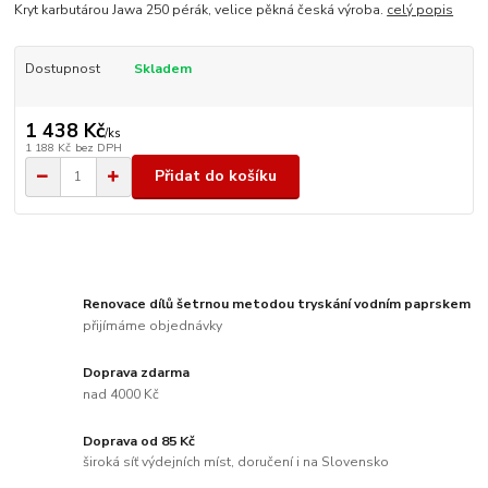
Kryt karbutárou Jawa 250 pérák, velice pěkná česká výroba.
celý popis
Dostupnost
Skladem
1 438 Kč
/
ks
1 188 Kč
bez DPH
Přidat do košíku
Renovace dílů šetrnou metodou tryskání vodním paprskem
přijímáme objednávky
Doprava zdarma
nad 4000 Kč
Doprava od 85 Kč
široká síť výdejních míst, doručení i na Slovensko