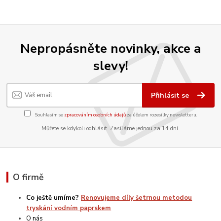
Nepropásněte novinky, akce a
slevy!
Přihlásit se
Souhlasím se
zpracováním osobních údajů
za účelem rozesílky newsletteru.
Můžete se kdykoli odhlásit. Zasíláme jednou za 14 dní.
O firmě
Co ještě umíme?
Renovujeme díly šetrnou metodou
tryskání vodním paprskem
O nás