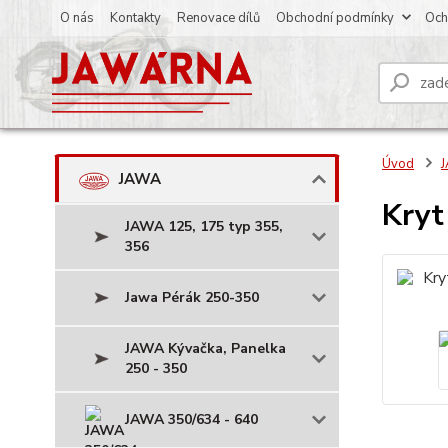
O nás
Kontakty
Renovace dílů
Obchodní podmínky
Och
Úvod
JAWA
Kryt
JAWA 125, 175 typ 355,
356
Jawa Pérák 250-350
JAWA Kývačka, Panelka
250 - 350
JAWA 350/634 - 640