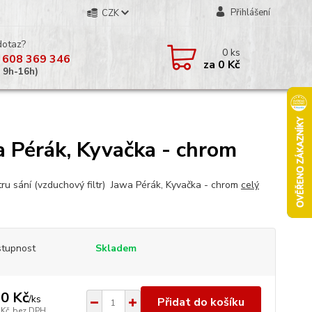
Přihlášení
CZK
dotaz?
0
ks
 608 369 346
za
0 Kč
á 9h-16h)
wa Pérák, Kyvačka - chrom
ltru sání (vzduchový filtr) Jawa Pérák, Kyvačka - chrom
celý
tupnost
Skladem
0 Kč
/
ks
Přidat do košíku
 Kč
bez DPH