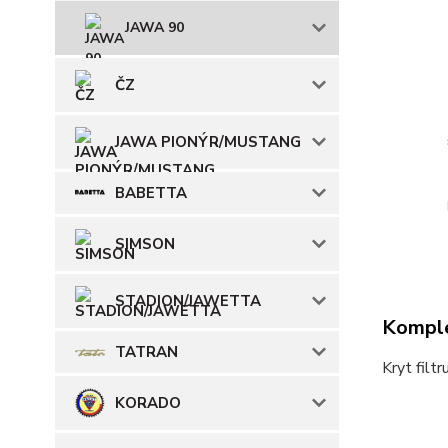
JAWA 90
ČZ
JAWA PIONÝR/MUSTANG
BABETTA
SIMSON
STADION/JAWETTA
Komple
TATRAN
Kryt filt
KORADO