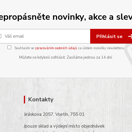
epropásněte novinky, akce a slev
Přihlásit se
Souhlasím se
zpracováním osobních údajů
za účelem rozesílky newsletteru.
Můžete se kdykoli odhlásit. Zasíláme jednou za 14 dní.
Kontakty
Jiráskova 2057, Vsetín, 755 01
/pouze sklad a výdejní místo objednávek