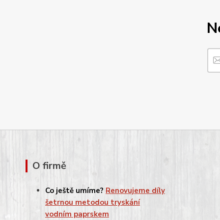
N
O firmě
Co ještě umíme?
Renovujeme díly
šetrnou metodou tryskání
vodním paprskem