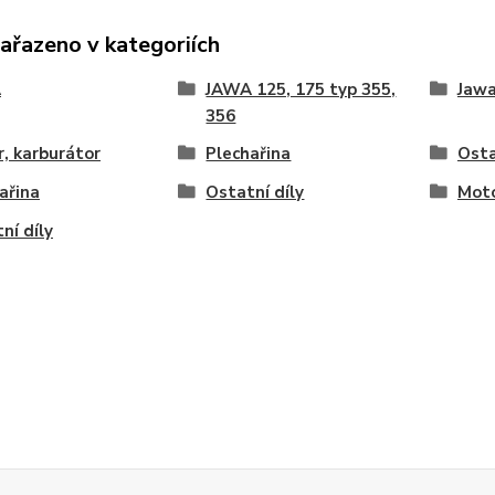
zařazeno v kategoriích
A
JAWA 125, 175 typ 355,
Jawa
356
, karburátor
Plechařina
Osta
ařina
Ostatní díly
Moto
ní díly