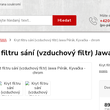
rana soukromí
Máte 
Hledat
+420
(po-p
JAWA
Kryt filtru sání (vzduchový filtr) Jawa Pérák, Kyvačka - chrom
 filtru sání (vzduchový filtr) Ja
Kryt fi
popis
Dos
89
736