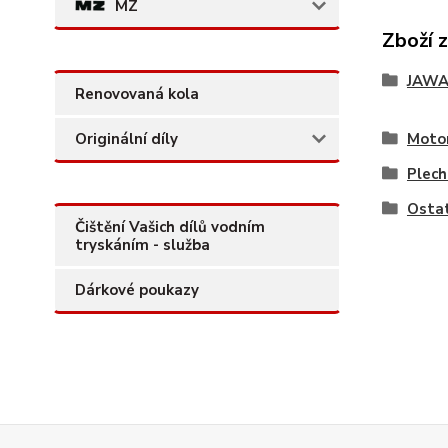
MZ
Zboží 
JAW
Renovovaná kola
Originální díly
Motor
Plech
Ostat
Čištění Vašich dílů vodním
tryskáním - služba
Dárkové poukazy