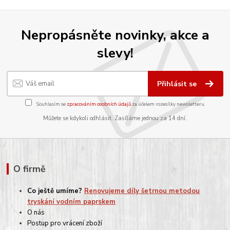
Nepropásněte novinky, akce a
slevy!
Přihlásit se
Souhlasím se
zpracováním osobních údajů
za účelem rozesílky newsletteru.
Můžete se kdykoli odhlásit. Zasíláme jednou za 14 dní.
O firmě
Co ještě umíme?
Renovujeme díly šetrnou metodou
tryskání vodním paprskem
O nás
Postup pro vrácení zboží