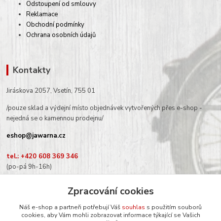
Odstoupení od smlouvy
Reklamace
Obchodní podmínky
Ochrana osobních údajů
Kontakty
Jiráskova 2057, Vsetín, 755 01
/pouze sklad a výdejní místo objednávek vytvořených přes e-shop -
nejedná se o kamennou prodejnu/
eshop@jawarna.cz
tel.: +420 608 369 346
(po-pá 9h-16h)
Zpracování cookies
Náš e-shop a partneři potřebují Váš
souhlas
s použitím souborů
Sledujte nás na Facebooku
cookies, aby Vám mohli zobrazovat informace týkající se Vašich