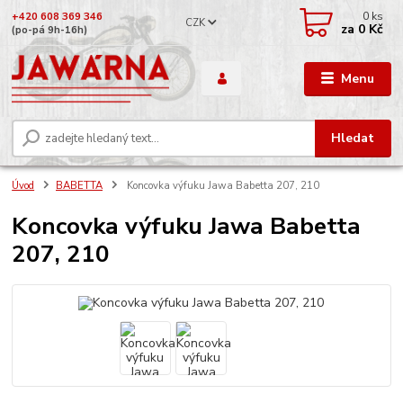
0
ks
+420 608 369 346
CZK
za
0 Kč
(po-pá 9h-16h)
Menu
Hledat
Úvod
BABETTA
Koncovka výfuku Jawa Babetta 207, 210
Koncovka výfuku Jawa Babetta
207, 210