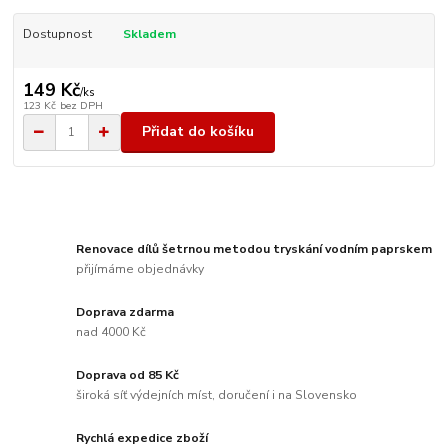
Dostupnost
Skladem
149 Kč
/
ks
123 Kč
bez DPH
Přidat do košíku
Renovace dílů šetrnou metodou tryskání vodním paprskem
přijímáme objednávky
Doprava zdarma
nad 4000 Kč
Doprava od 85 Kč
široká síť výdejních míst, doručení i na Slovensko
Rychlá expedice zboží