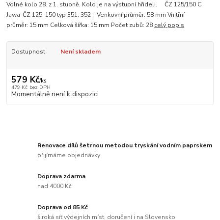
Volné kolo 28. z 1. stupně. Kolo je na výstupní hřideli. ČZ 125/150 C
Jawa-ČZ 125, 150 typ 351, 352 : Venkovní průměr: 58 mm Vnitřní
průměr: 15 mm Celková šířka: 15 mm Počet zubů: 28
celý popis
Dostupnost
Není skladem
579 Kč
/
ks
479 Kč
bez DPH
Momentálně není k dispozici
Renovace dílů šetrnou metodou tryskání vodním paprskem
přijímáme objednávky
Doprava zdarma
nad 4000 Kč
Doprava od 85 Kč
široká síť výdejních míst, doručení i na Slovensko