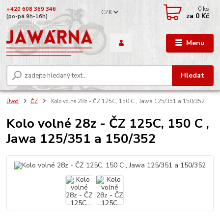
0
ks
+420 608 369 346
CZK
za
0 Kč
(po-pá 9h-16h)
Menu
Hledat
Úvod
ČZ
Kolo volné 28z - ČZ 125C, 150 C , Jawa 125/351 a 150/352
Kolo volné 28z - ČZ 125C, 150 C ,
Jawa 125/351 a 150/352