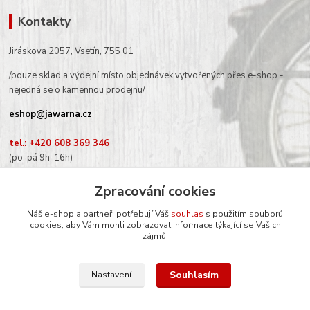
Kontakty
Jiráskova 2057, Vsetín, 755 01
/pouze sklad a výdejní místo objednávek vytvořených přes e-shop -
nejedná se o kamennou prodejnu/
eshop@jawarna.cz
tel.: +420 608 369 346
(po-pá 9h-16h)
Zpracování cookies
Náš e-shop a partneři potřebují Váš
souhlas
s použitím souborů
cookies, aby Vám mohli zobrazovat informace týkající se Vašich
Sledujte nás na Facebooku
zájmů.
Souhlasím
Nastavení
© Mgr. Kateřina Šimůnková, 2024