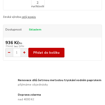
česká výroba
celý popis
Dostupnost
Skladem
936 Kč
/
ks
774 Kč
bez DPH
Přidat do košíku
Renovace dílů šetrnou metodou tryskání vodním paprskem
přijímáme objednávky
Doprava zdarma
nad 4000 Kč