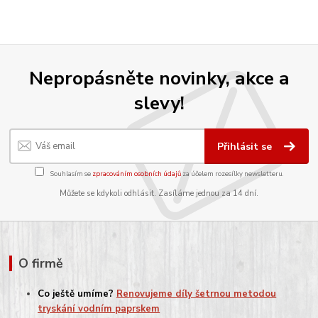
Nepropásněte novinky, akce a
slevy!
Přihlásit se
Souhlasím se
zpracováním osobních údajů
za účelem rozesílky newsletteru.
Můžete se kdykoli odhlásit. Zasíláme jednou za 14 dní.
O firmě
Co ještě umíme?
Renovujeme díly šetrnou metodou
tryskání vodním paprskem