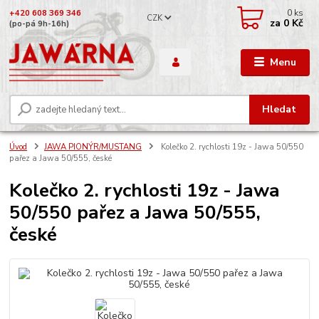
0
ks
+420 608 369 346
CZK
za
0 Kč
(po-pá 9h-16h)
Menu
Hledat
Úvod
JAWA PIONÝR/MUSTANG
Kolečko 2. rychlosti 19z - Jawa 50/550
pařez a Jawa 50/555, české
Kolečko 2. rychlosti 19z - Jawa
50/550 pařez a Jawa 50/555,
české