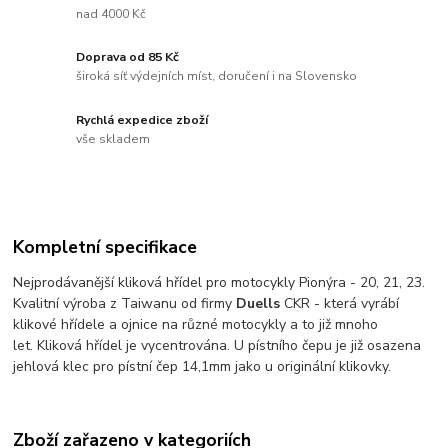
nad 4000 Kč
Doprava od 85 Kč
široká síť výdejních míst, doručení i na Slovensko
Rychlá expedice zboží
vše skladem
Kompletní specifikace
Nejprodávanější kliková hřídel pro motocykly Pionýra - 20, 21, 23.
Kvalitní výroba z Taiwanu od firmy
Duells
CKR - která vyrábí
klikové hřídele a ojnice na různé motocykly a to již mnoho
let. Kliková hřídel je vycentrována. U pístního čepu je již osazena
jehlová klec pro pístní čep 14,1mm jako u originální klikovky.
Zboží zařazeno v kategoriích