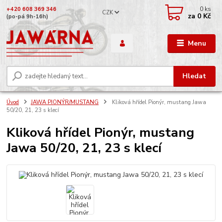
0
ks
+420 608 369 346
CZK
za
0 Kč
(po-pá 9h-16h)
Menu
Hledat
Úvod
JAWA PIONÝR/MUSTANG
Kliková hřídel Pionýr, mustang Jawa
50/20, 21, 23 s klecí
Kliková hřídel Pionýr, mustang
Jawa 50/20, 21, 23 s klecí