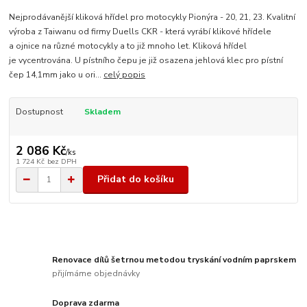
Nejprodávanější kliková hřídel pro motocykly Pionýra - 20, 21, 23. Kvalitní
výroba z Taiwanu od firmy Duells CKR - která vyrábí klikové hřídele
a ojnice na různé motocykly a to již mnoho let. Kliková hřídel
je vycentrována. U pístního čepu je již osazena jehlová klec pro pístní
čep 14,1mm jako u ori...
celý popis
Dostupnost
Skladem
2 086 Kč
/
ks
1 724 Kč
bez DPH
Přidat do košíku
Renovace dílů šetrnou metodou tryskání vodním paprskem
přijímáme objednávky
Doprava zdarma