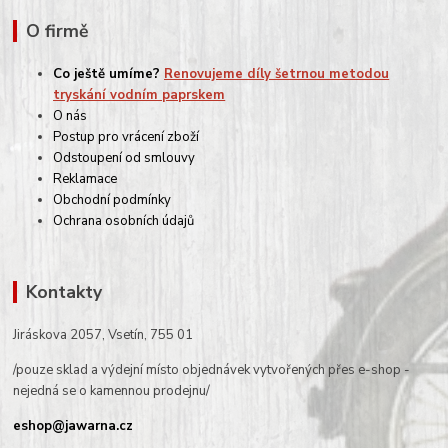
O firmě
Co ještě umíme?
Renovujeme díly šetrnou metodou
tryskání vodním paprskem
O nás
Postup pro vrácení zboží
Odstoupení od smlouvy
Reklamace
Obchodní podmínky
Ochrana osobních údajů
Kontakty
Jiráskova 2057, Vsetín, 755 01
/pouze sklad a výdejní místo objednávek vytvořených přes e-shop -
nejedná se o kamennou prodejnu/
eshop@jawarna.cz