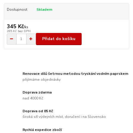
Dostupnost
Skladem
345 Kč
/
ks
285 Kč
bez DPH
Přidat do košíku
Renovace dílů šetrnou metodou tryskání vodním paprskem
přijímáme objednávky
Doprava zdarma
nad 4000 Kč
Doprava od 85 Kč
široká síť výdejních míst, doručení i na Slovensko
Rychlá expedice zboží