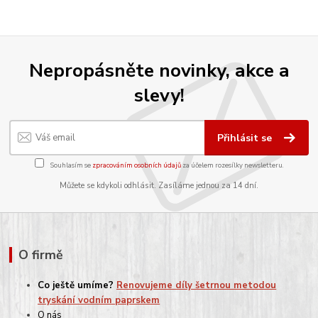
Nepropásněte novinky, akce a
slevy!
Přihlásit se
Souhlasím se
zpracováním osobních údajů
za účelem rozesílky newsletteru.
Můžete se kdykoli odhlásit. Zasíláme jednou za 14 dní.
O firmě
Co ještě umíme?
Renovujeme díly šetrnou metodou
tryskání vodním paprskem
O nás