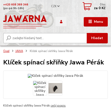
0
ks
+420 608 369 346
CZK
za
0 Kč
(po-pá 9h-16h)
Menu
Hledat
Úvod
JAWA
Klíček spínací skříňky Jawa Pérák
Klíček spínací skříňky Jawa Pérák
Klíček spínací skříňky Jawa Pérák
celý popis