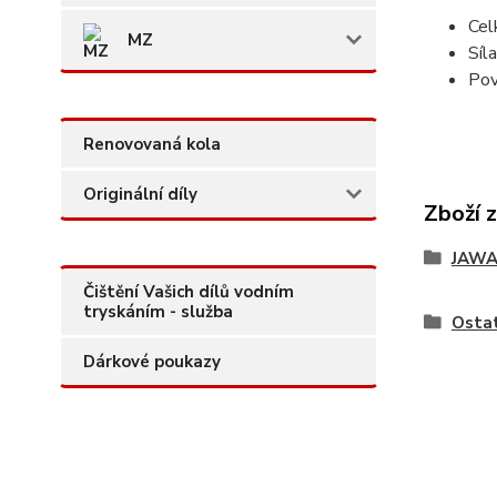
Cel
MZ
Síl
Pov
Renovovaná kola
Originální díly
Zboží 
JAW
Čištění Vašich dílů vodním
tryskáním - služba
Ostat
Dárkové poukazy