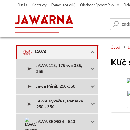
O nás
Kontakty
Renovace dílů
Obchodní podmínky
Och
Úvod
JAWA
Klíč
JAWA 125, 175 typ 355,
356
Jawa Pérák 250-350
JAWA Kývačka, Panelka
250 - 350
JAWA 350/634 - 640