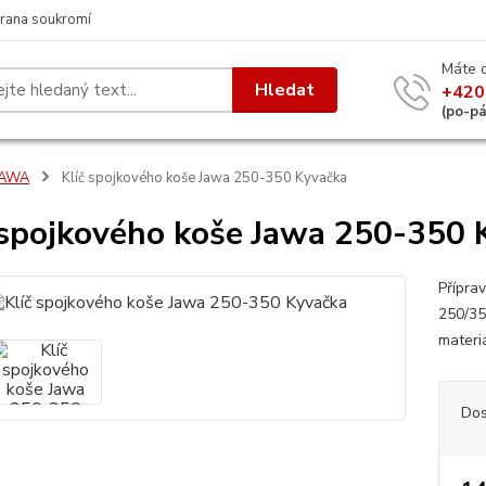
rana soukromí
Máte 
Hledat
+420
(po-p
JAWA
Klíč spojkového koše Jawa 250-350 Kyvačka
 spojkového koše Jawa 250-350 
Přípra
250/35
materi
Dos