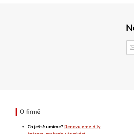
N
O firmě
Co ještě umíme?
Renovujeme díly
šetrnou metodou tryskání