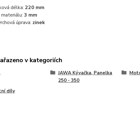
ková délka:
220 mm
a materiálu:
3 mm
rchová úprava:
zinek
zařazeno v kategoriích
A
JAWA Kývačka, Panelka
Moto
250 - 350
ní díly