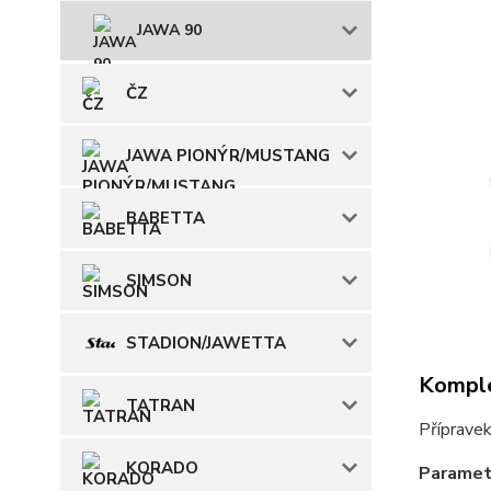
JAWA 90
ČZ
JAWA PIONÝR/MUSTANG
BABETTA
SIMSON
STADION/JAWETTA
Komple
TATRAN
Příprave
KORADO
Paramet