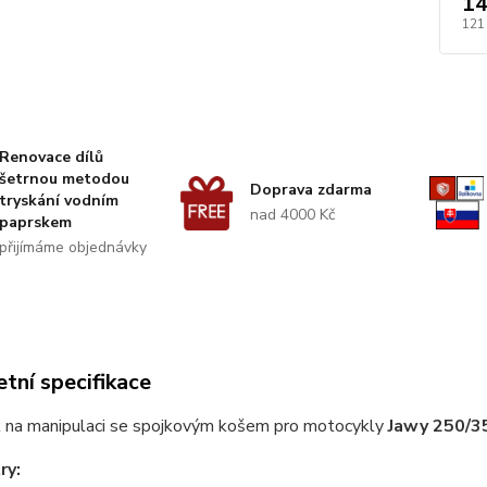
14
121
Renovace dílů
šetrnou metodou
Doprava zdarma
tryskání vodním
nad 4000 Kč
paprskem
přijímáme objednávky
tní specifikace
k na manipulaci se spojkovým košem pro motocykly
Jawy 250/35
ry: