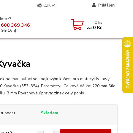
Přihlášení
CZK
dotaz?
0
ks
 608 369 346
za
0 Kč
á 9h-16h)
Kyvačka
vek na manipulaci se spojkovým košem pro motocykly Jawy
0 Kyvačka (353, 354). Parametry: Celková délka: 220 mm Síla
álu: 3 mm Povrchová úprava: zinek
celý popis
tupnost
Skladem