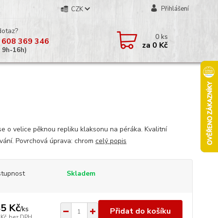
Přihlášení
CZK
dotaz?
0
ks
 608 369 346
za
0 Kč
á 9h-16h)
se o velice pěknou repliku klaksonu na péráka. Kvalitní
vání. Povrchová úprava: chrom
celý popis
tupnost
Skladem
5 Kč
/
ks
Přidat do košíku
 Kč
bez DPH