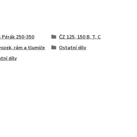
 Pérák 250-350
ČZ 125, 150 B, T, C
ozek, rám a tlumiče
Ostatní díly
tní díly