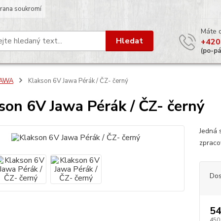
rana soukromí
Máte 
Hledat
+420
(po-p
JAWA
Klakson 6V Jawa Pérák / ČZ- černý
son 6V Jawa Pérák / ČZ- černý
Jedná 
zpraco
Dos
54
450