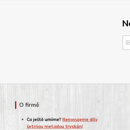
N
O firmě
Co ještě umíme?
Renovujeme díly
šetrnou metodou tryskání