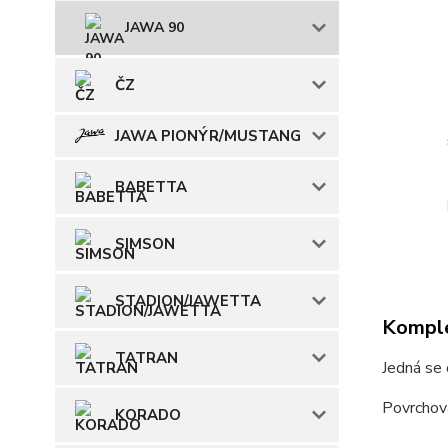
JAWA 90
ČZ
JAWA PIONÝR/MUSTANG
BABETTA
SIMSON
STADION/JAWETTA
Komple
TATRAN
Jedná se 
Povrchov
KORADO