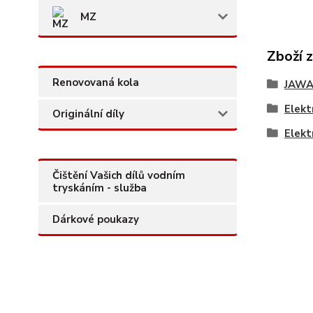
MZ
Zboží 
Renovovaná kola
JAW
Elekt
Originální díly
Elekt
Čištění Vašich dílů vodním
tryskáním - služba
Dárkové poukazy