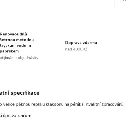
Renovace dílů
šetrnou metodou
Doprava zdarma
tryskání vodním
nad 4000 Kč
paprskem
přijímáme objednávky
tní specifikace
o velice pěknou repliku klaksonu na péráka. Kvalitní zpracování.
á úprava:
chrom