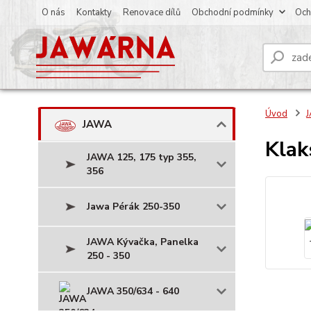
O nás
Kontakty
Renovace dílů
Obchodní podmínky
Och
Úvod
JAWA
Klak
JAWA 125, 175 typ 355,
356
Jawa Pérák 250-350
JAWA Kývačka, Panelka
250 - 350
JAWA 350/634 - 640