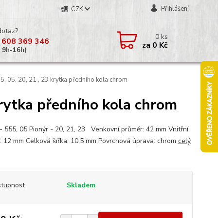
Přihlášení
CZK
dotaz?
0
ks
 608 369 346
za
0 Kč
á 9h-16h)
, 05, 20, 21 , 23 krytka předního kola chrom
krytka předního kola chrom
 - 555, 05 Pionýr - 20, 21, 23 Venkovní průměr: 42 mm Vnitřní
: 12 mm Celková šířka: 10,5 mm Povrchová úprava: chrom
celý
tupnost
Skladem