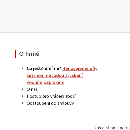
O firmě
Co ještě umíme?
Renovujeme díly
šetrnou metodou tryskání
vodním paprskem
O nás
Postup pro vrácení zboží
Odstoupení od smlouvy
Reklamace
Obchodní podmínky
Ochrana osobních údajů
Náš e-shop a partn