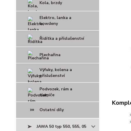
Kola, brzdy
Elektro, lanka a
bowdeny
Řidítka a příslušenství
Plechařina
Výfuky, kolena a
příslušenství
Podvozek, rám a
tlumiče
Komple
Ostatní díly
JAWA 50 typ 550, 555, 05