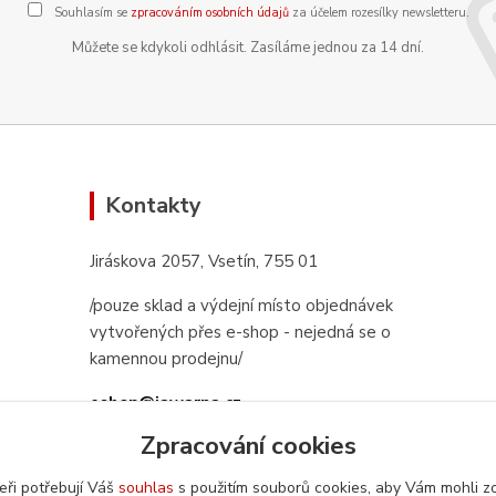
Souhlasím se
zpracováním osobních údajů
za účelem rozesílky newsletteru.
Můžete se kdykoli odhlásit. Zasíláme jednou za 14 dní.
Kontakty
Jiráskova 2057, Vsetín, 755 01
/pouze sklad a výdejní místo objednávek
vytvořených přes e-shop - nejedná se o
kamennou prodejnu/
eshop@jawarna.cz
Zpracování cookies
tel.: +420 608 369 346
(po-pá 9h-16h)
eři potřebují Váš
souhlas
s použitím souborů cookies, aby Vám mohli z