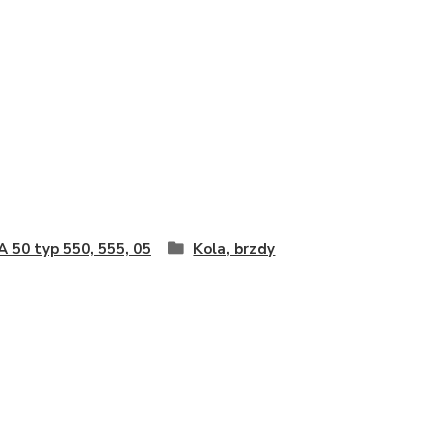
 50 typ 550, 555, 05
Kola, brzdy