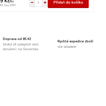
9 Kč
/
ks
Přidat do košíku
 Kč
bez DPH
Doprava od 85 Kč
Rychlá expedice zboží
široká síť výdejních míst,
vše skladem
doručení i na Slovensko