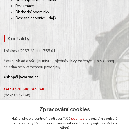
Odstoupení od smlouvy
Reklamace
Obchodní podmínky
Ochrana osobních údajů
Kontakty
Jiráskova 2057, Vsetín, 755 01
/pouze sklad a výdejní místo objednávek vytvořených přes e-shop -
nejedná se o kamennou prodejnu/
eshop@jawarna.cz
tel.: +420 608 369 346
(po-pá 9h-16h)
Zpracování cookies
Náš e-shop a partneři potřebují Váš
souhlas
s použitím souborů
cookies, aby Vám mohli zobrazovat informace týkající se Vašich
Sledujte nás na Facebooku
zájmů.