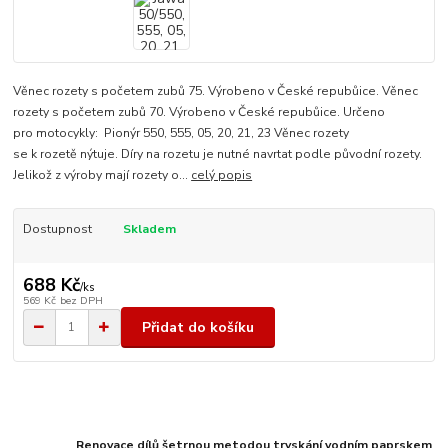
Věnec rozety s početem zubů 75. Výrobeno v České repubůice. Věnec
rozety s početem zubů 70. Výrobeno v České repubůice. Určeno
pro motocykly: Pionýr 550, 555, 05, 20, 21, 23 Věnec rozety
se k rozetě nýtuje. Díry na rozetu je nutné navrtat podle původní rozety.
Jelikož z výroby mají rozety o...
celý popis
Dostupnost
Skladem
688 Kč
/
ks
569 Kč
bez DPH
Přidat do košíku
Renovace dílů šetrnou metodou tryskání vodním paprskem