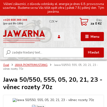
Vážení zákazníci, z důvodu odstávky el. energie je dnes 6.8. provozovna
uzavřena . Budeme se na Vás těšit opět zítra ( pátek 7.8.) pěkný den. Tým
jawárna.
0
ks
+420 608 369 346
CZK
za
0 Kč
(po-pá 9h-16h)
Menu
Hledat
Úvod
JAWA PIONÝR/MUSTANG
Jawa 50/550, 555, 05, 20, 21, 23 -
věnec rozety 70z
Jawa 50/550, 555, 05, 20, 21, 23 -
věnec rozety 70z