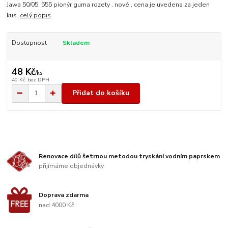
Jawa 50/05, 555 pionýr guma rozety . nové , cena je uvedena za jeden
kus.
celý popis
Dostupnost
Skladem
48 Kč
/
ks
40 Kč
bez DPH
Přidat do košíku
Renovace dílů šetrnou metodou tryskání vodním paprskem
přijímáme objednávky
Doprava zdarma
nad 4000 Kč