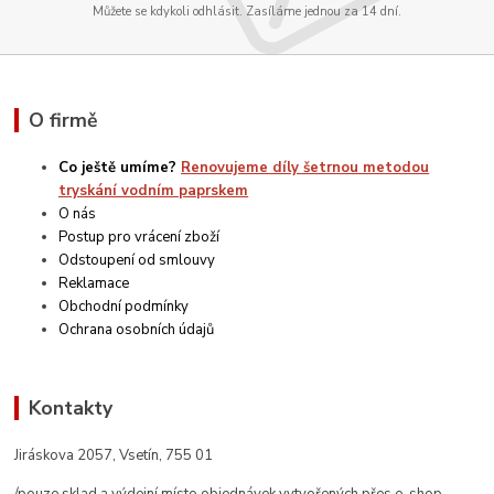
Můžete se kdykoli odhlásit. Zasíláme jednou za 14 dní.
O firmě
Co ještě umíme?
Renovujeme díly šetrnou metodou
tryskání vodním paprskem
O nás
Postup pro vrácení zboží
Odstoupení od smlouvy
Reklamace
Obchodní podmínky
Ochrana osobních údajů
Kontakty
Jiráskova 2057, Vsetín, 755 01
/pouze sklad a výdejní místo objednávek vytvořených přes e-shop -