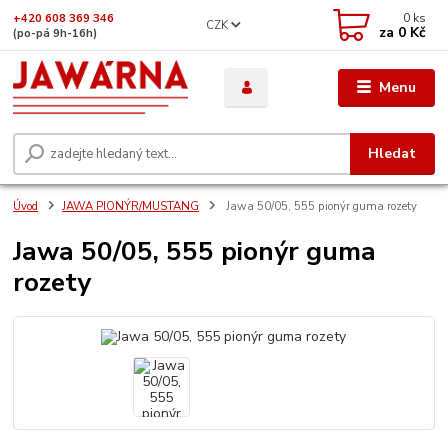
0
ks
+420 608 369 346
CZK
za
0 Kč
(po-pá 9h-16h)
Menu
Hledat
Úvod
JAWA PIONÝR/MUSTANG
Jawa 50/05, 555 pionýr guma rozety
Jawa 50/05, 555 pionýr guma
rozety