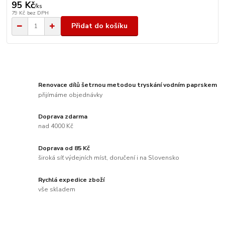
95 Kč
/
ks
79 Kč
bez DPH
Přidat do košíku
Renovace dílů šetrnou metodou tryskání vodním paprskem
přijímáme objednávky
Doprava zdarma
nad 4000 Kč
Doprava od 85 Kč
široká síť výdejních míst, doručení i na Slovensko
Rychlá expedice zboží
vše skladem