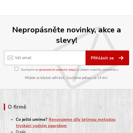
Nepropásněte novinky, akce a
slevy!
Přihlásit se
Souhlasím se
zpracováním osobních údajů
za účelem rozesílky newsletteru.
Můžete se kdykoli odhlásit. Zasíláme jednou za 14 dní.
O firmě
Co ještě umíme?
Renovujeme díly šetrnou metodou
tryskání vodním paprskem
O nás