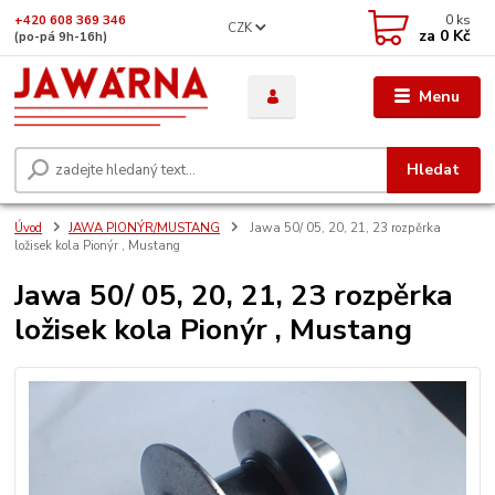
0
ks
+420 608 369 346
CZK
za
0 Kč
(po-pá 9h-16h)
Menu
Hledat
Úvod
JAWA PIONÝR/MUSTANG
Jawa 50/ 05, 20, 21, 23 rozpěrka
ložisek kola Pionýr , Mustang
Jawa 50/ 05, 20, 21, 23 rozpěrka
ložisek kola Pionýr , Mustang