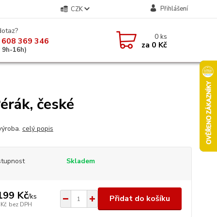
Přihlášení
CZK
dotaz?
0
ks
 608 369 346
za
0 Kč
á 9h-16h)
érák, české
výroba.
celý popis
tupnost
Skladem
199 Kč
/
ks
Přidat do košíku
 Kč
bez DPH