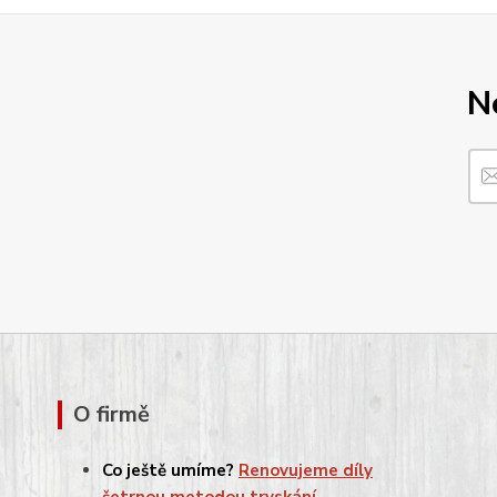
N
O firmě
Co ještě umíme?
Renovujeme díly
šetrnou metodou tryskání