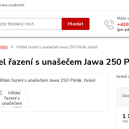
rana soukromí
Máte 
Hledat
+420
(po-p
JAWA
Hřídel řazení s unašečem Jawa 250 Pérák, české
el řazení s unašečem Jawa 250 P
česká 
Dos
1 
991