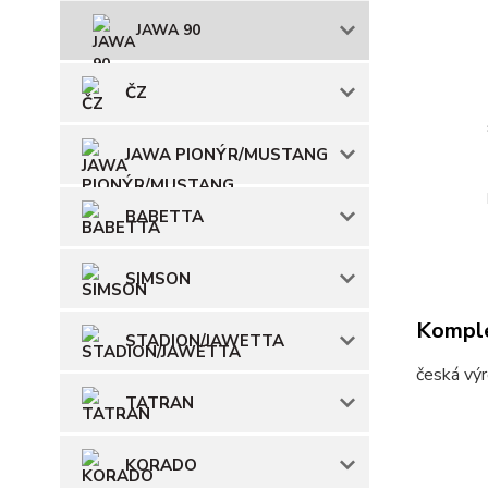
JAWA 90
ČZ
JAWA PIONÝR/MUSTANG
BABETTA
SIMSON
Komple
STADION/JAWETTA
česká výr
TATRAN
KORADO