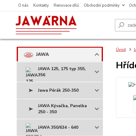
O nás
Kontakty
Renovace dílů
Obchodní podmínky
Och
Úvod
JAWA
Hříd
JAWA 125, 175 typ 355,
356
Jawa Pérák 250-350
JAWA Kývačka, Panelka
250 - 350
JAWA 350/634 - 640