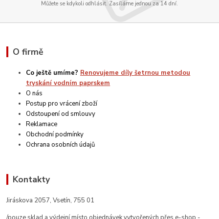
Můžete se kdykoli odhlásit. Zasíláme jednou za 14 dní.
O firmě
Co ještě umíme?
Renovujeme díly šetrnou metodou
tryskání vodním paprskem
O nás
Postup pro vrácení zboží
Odstoupení od smlouvy
Reklamace
Obchodní podmínky
Ochrana osobních údajů
Kontakty
Jiráskova 2057, Vsetín, 755 01
/pouze sklad a výdejní místo objednávek vytvořených přes e-shop -