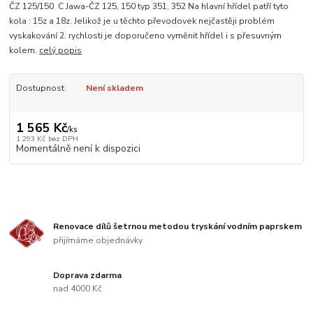
ČZ 125/150 C Jawa-ČZ 125, 150 typ 351, 352 Na hlavní hřídel patří tyto
kola : 15z a 18z. Jelikož je u těchto převodovek nejčastěji problém
vyskakování 2. rychlosti je doporučeno vyměnit hřídel i s přesuvným
kolem.
celý popis
Dostupnost
Není skladem
1 565 Kč
/
ks
1 293 Kč
bez DPH
Momentálně není k dispozici
Renovace dílů šetrnou metodou tryskání vodním paprskem
přijímáme objednávky
Doprava zdarma
nad 4000 Kč