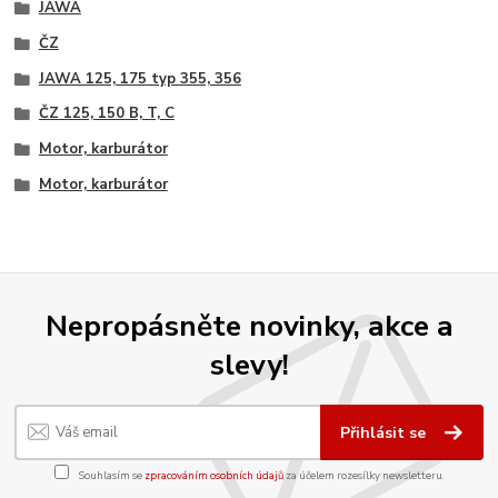
JAWA
ČZ
JAWA 125, 175 typ 355, 356
ČZ 125, 150 B, T, C
Motor, karburátor
Motor, karburátor
Nepropásněte novinky, akce a
slevy!
Přihlásit se
Souhlasím se
zpracováním osobních údajů
za účelem rozesílky newsletteru.