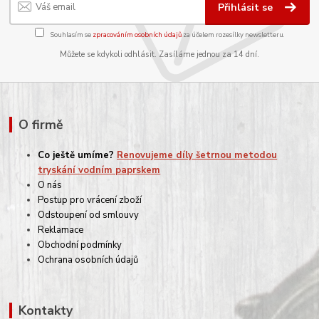
Přihlásit se
Souhlasím se
zpracováním osobních údajů
za účelem rozesílky newsletteru.
Můžete se kdykoli odhlásit. Zasíláme jednou za 14 dní.
O firmě
Co ještě umíme?
Renovujeme díly šetrnou metodou
tryskání vodním paprskem
O nás
Postup pro vrácení zboží
Odstoupení od smlouvy
Reklamace
Obchodní podmínky
Ochrana osobních údajů
Kontakty