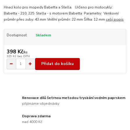
Hnací kolo pro mopedy Babetta a Stella. Určeno pro motocykly:
Babetta - 210, 225 Stella - s motorem Babetta Parametry: Venkovní
průměr přes zuby: 43 mm Vnitřní průměr: 22 mm Šířka: 12 mm
celý popis
Dostupnost
Skladem
398 Kč
/
ks
329 Kč
bez DPH
Přidat do košíku
Renovace dílů šetrnou metodou tryskání vodním paprskem
přijímáme objednávky
Doprava zdarma
nad 4000 Kč