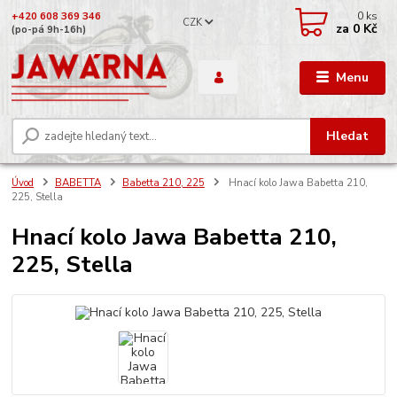
0
ks
+420 608 369 346
CZK
za
0 Kč
(po-pá 9h-16h)
Menu
Hledat
Úvod
BABETTA
Babetta 210, 225
Hnací kolo Jawa Babetta 210,
225, Stella
Hnací kolo Jawa Babetta 210,
225, Stella