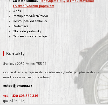
Co ještě umíme?
Renovujeme díly šetrnou metodou
tryskání vodním paprskem
O nás
Postup pro vrácení zboží
Odstoupení od smlouvy
Reklamace
Obchodní podmínky
Ochrana osobních údajů
Kontakty
Jiráskova 2057, Vsetín, 755 01
/pouze sklad a výdejní místo objednávek vytvořených přes e-shop -
nejedná se o kamennou prodejnu/
eshop@jawarna.cz
tel.: +420 608 369 346
(po-pá 9h-16h)