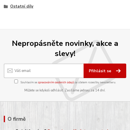
Ostatní díly
Nepropásněte novinky, akce a
slevy!
Přihlásit se
Souhlasím se
zpracováním osobních údajů
za účelem rozesílky newsletteru.
Můžete se kdykoli odhlásit. Zasíláme jednou za 14 dní.
O firmě