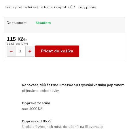
Guma pod zadní světlo Panelka,výroba ČR.
celý popis
Dostupnost
Skladem
115 Kč
/
ks
95 Kč
bez DPH
Přidat do košíku
Renovace dílů šetrnou metodou tryskání vodním paprskem
přijímáme objednávky
Doprava zdarma
nad 4000 Kč
Doprava od 85 Kč
široká síť výdejních míst, doručení i na Slovensko