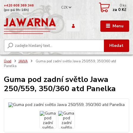
0
ks
+420 608 369 346
CZK
za
0 Kč
(po-pá 9h-16h)
Menu
Hledat
Úvod
JAWA
Guma pod zadní světlo Jawa 250/559, 350/360 atd
Panelka
Guma pod zadní světlo Jawa
250/559, 350/360 atd Panelka