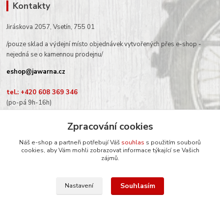
Kontakty
Jiráskova 2057, Vsetín, 755 01
/pouze sklad a výdejní místo objednávek vytvořených přes e-shop -
nejedná se o kamennou prodejnu/
eshop@jawarna.cz
tel.: +420 608 369 346
(po-pá 9h-16h)
Zpracování cookies
Náš e-shop a partneři potřebují Váš
souhlas
s použitím souborů
cookies, aby Vám mohli zobrazovat informace týkající se Vašich
Sledujte nás na Facebooku
zájmů.
Souhlasím
Nastavení
© Mgr. Kateřina Šimůnková, 2024
Vytvořeno na
Eshop-rychle.cz