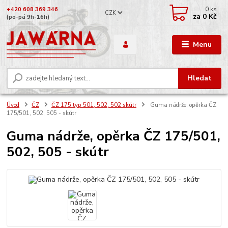
0
ks
+420 608 369 346
CZK
za
0 Kč
(po-pá 9h-16h)
Menu
Hledat
Úvod
ČZ
ČZ 175 typ 501, 502, 502 skútr
Guma nádrže, opěrka ČZ
175/501, 502, 505 - skútr
Guma nádrže, opěrka ČZ 175/501,
502, 505 - skútr