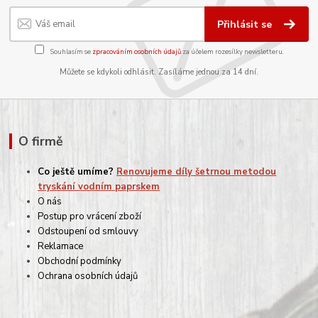
Přihlásit se
Souhlasím se
zpracováním osobních údajů
za účelem rozesílky newsletteru.
Můžete se kdykoli odhlásit. Zasíláme jednou za 14 dní.
O firmě
Co ještě umíme?
Renovujeme díly šetrnou metodou
tryskání vodním paprskem
O nás
Postup pro vrácení zboží
Odstoupení od smlouvy
Reklamace
Obchodní podmínky
Ochrana osobních údajů