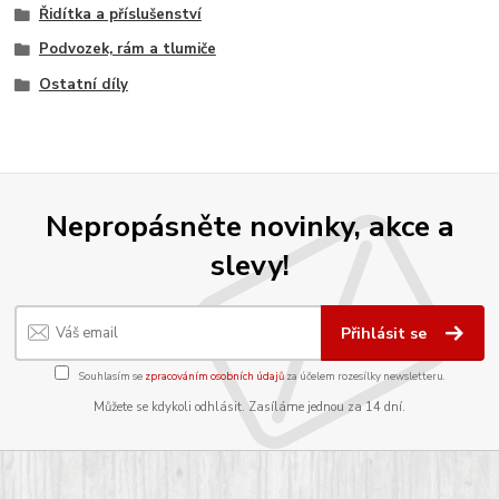
Řidítka a příslušenství
Podvozek, rám a tlumiče
Ostatní díly
Nepropásněte novinky, akce a
slevy!
Přihlásit se
Souhlasím se
zpracováním osobních údajů
za účelem rozesílky newsletteru.
Můžete se kdykoli odhlásit. Zasíláme jednou za 14 dní.