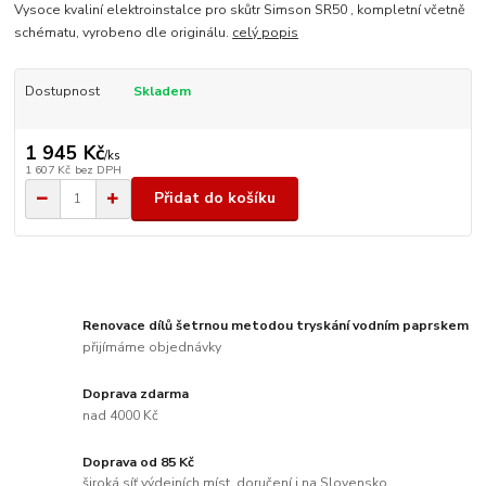
Vysoce kvaliní elektroinstalce pro skůtr Simson SR50 , kompletní včetně
schématu, vyrobeno dle originálu.
celý popis
Dostupnost
Skladem
1 945 Kč
/
ks
1 607 Kč
bez DPH
Přidat do košíku
Renovace dílů šetrnou metodou tryskání vodním paprskem
přijímáme objednávky
Doprava zdarma
nad 4000 Kč
Doprava od 85 Kč
široká síť výdejních míst, doručení i na Slovensko