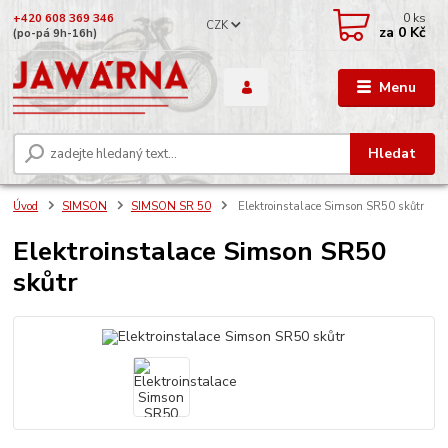
0
ks
+420 608 369 346
CZK
za
0 Kč
(po-pá 9h-16h)
Menu
Hledat
Úvod
SIMSON
SIMSON SR 50
Elektroinstalace Simson SR50 skůtr
Elektroinstalace Simson SR50
skůtr