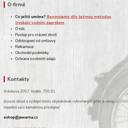
O firmě
Co ještě umíme?
Renovujeme díly šetrnou metodou
tryskání vodním paprskem
O nás
Postup pro vrácení zboží
Odstoupení od smlouvy
Reklamace
Obchodní podmínky
Ochrana osobních údajů
Kontakty
Jiráskova 2057, Vsetín, 755 01
/pouze sklad a výdejní místo objednávek vytvořených přes e-shop -
nejedná se o kamennou prodejnu/
eshop@jawarna.cz