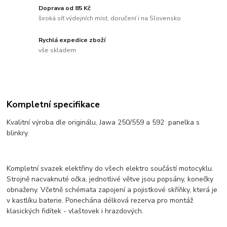
Doprava od 85 Kč
široká síť výdejních míst, doručení i na Slovensko
Rychlá expedice zboží
vše skladem
Kompletní specifikace
Kvalitní výroba dle originálu, Jawa 250/559 a 592 panelka s
blinkry.
Kompletní svazek elektřiny do všech elektro součástí motocyklu.
Strojně nacvaknuté očka, jednotlivé větve jsou popsány, konečky
obnaženy. Včetně schémata zapojení a pojistkové skříňky, která je
v kastlíku baterie. Ponechána délková rezerva pro montáž
klasických řidítek - vlaštovek i hrazdových.