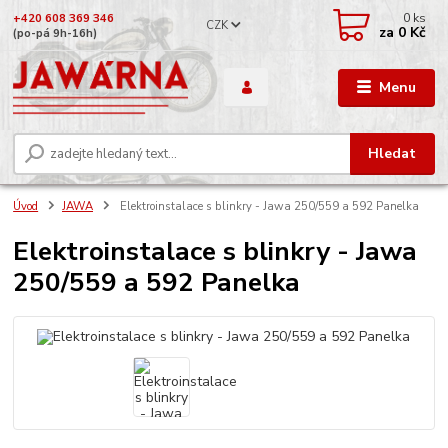
0
ks
+420 608 369 346
CZK
za
0 Kč
(po-pá 9h-16h)
Menu
Hledat
Úvod
JAWA
Elektroinstalace s blinkry - Jawa 250/559 a 592 Panelka
Elektroinstalace s blinkry - Jawa
250/559 a 592 Panelka