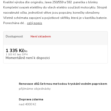
Kvalitní výroba dle originálu, Jawa 250/559 a 592 panelka s blinkry.
Kompletní svazek elektřiny do všech elektro součástí motocyklu. Strojně
nacvaknuté očka, jednotlivé větve jsou popsány, konečky obnaženy.
Včetně schémata zapojení a pojistkové skříňky, která je v kastlíku baterie.
Ponechána dé...
celý popis
Dostupnost
Není skladem
1 335 Kč
/
ks
1 103 Kč
bez DPH
Momentálně není k dispozici
Renovace dílů šetrnou metodou tryskání vodním paprskem
přijímáme objednávky
Doprava zdarma
nad 4000 Kč