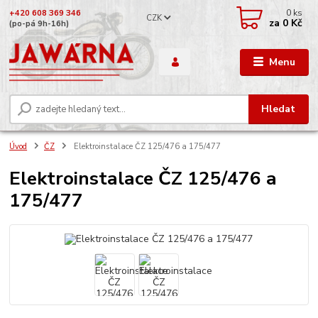
0
ks
+420 608 369 346
CZK
za
0 Kč
(po-pá 9h-16h)
Menu
Hledat
Úvod
ČZ
Elektroinstalace ČZ 125/476 a 175/477
Elektroinstalace ČZ 125/476 a
175/477