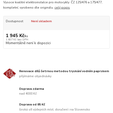
Vysoce kvalitní elektroinstalce pro motocykly ČZ 125/476 a 175/477,
kompletní, vyrobeno dle originálu.
celý popis
Dostupnost
Není skladem
1 945 Kč
/
ks
1 607 Kč
bez DPH
Momentálně není k dispozici
Renovace dílů šetrnou metodou tryskání vodním paprskem
přijímáme objednávky
Doprava zdarma
nad 4000 Kč
Doprava od 85 Kč
široká síť výdejních míst, doručení i na Slovensko