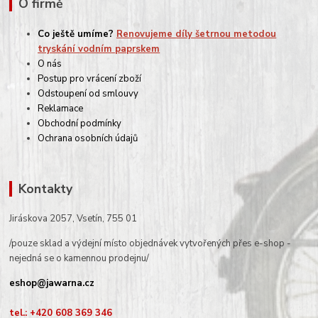
O firmě
Co ještě umíme?
Renovujeme díly šetrnou metodou
tryskání vodním paprskem
O nás
Postup pro vrácení zboží
Odstoupení od smlouvy
Reklamace
Obchodní podmínky
Ochrana osobních údajů
Kontakty
Jiráskova 2057, Vsetín, 755 01
/pouze sklad a výdejní místo objednávek vytvořených přes e-shop -
nejedná se o kamennou prodejnu/
eshop@jawarna.cz
tel.: +420 608 369 346